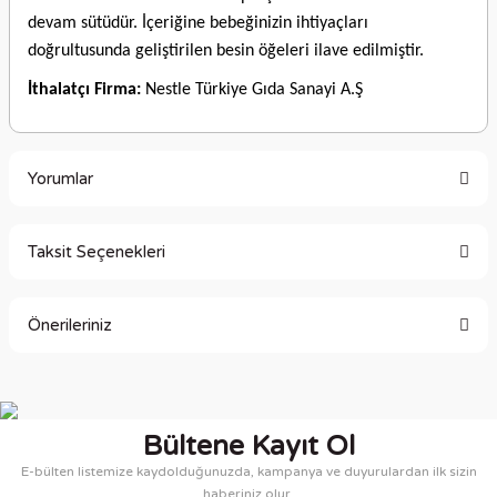
devam sütüdür. İçeriğine bebeğinizin ihtiyaçları
doğrultusunda geliştirilen besin öğeleri ilave edilmiştir.
İthalatçı Firma:
Nestle Türkiye Gıda Sanayi A.Ş
Yorumlar
Taksit Seçenekleri
Bu ürüne ilk yorumu siz yapın!
Önerileriniz
Yorum Yaz
Bu ürünün fiyat bilgisi, resim, ürün açıklamalarında ve diğer
konularda yetersiz gördüğünüz noktaları öneri formunu
kullanarak tarafımıza iletebilirsiniz.
Bültene Kayıt Ol
Görüş ve önerileriniz için teşekkür ederiz.
E-bülten listemize kaydolduğunuzda, kampanya ve duyurulardan ilk sizin
haberiniz olur.