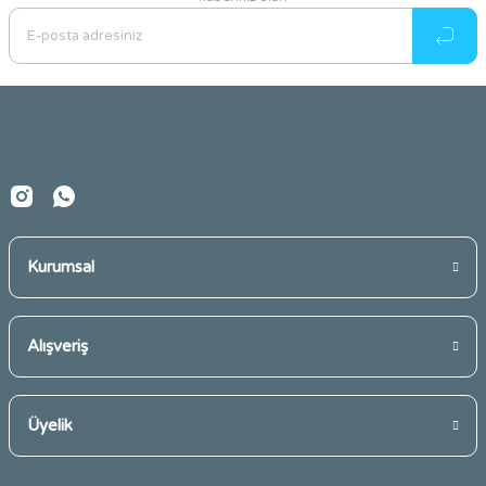
Ürün resmi kalitesiz, bozuk veya görüntülenemiyor.
Ürün açıklamasında eksik bilgiler bulunuyor.
Ürün bilgilerinde hatalar bulunuyor.
Ürün fiyatı diğer sitelerden daha pahalı.
Bu ürüne benzer farklı alternatifler olmalı.
Kurumsal
Gönder
Alışveriş
Üyelik