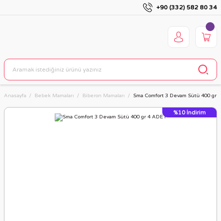
+90 (332) 582 80 34
Anasayfa
Bebek Mamaları
Biberon Mamaları
Sma Comfort 3 Devam Sütü 400 gr 
%10
İndirim