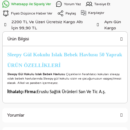
Whatsapp ile Sipariş Ver
Yorum Yaz
Tavsiye Et
Karşılaştır
Fiyatı Düşünce Haber Ver
Paylaş
2200 TL Ve Üzeri Ücretsiz Kargo Altı
Aynı Gün
İçin 99,90 TL
Kargo
Ürün Bilgisi
Sleepy Gül Kokulu Islak Bebek Havlusu 50 Yaprak
ÜRÜN ÖZELLİKLERİ
Sleepy Gül Kokulu Islak Bebek Havlusu
Çiçeklerin ferahlatıcı kokuları sleepy
ıslak bebek havlularında.Sleepy gül kokulu sizin ve çocuğunuzun vazgeçilmezi
olacak. Alkol ve paraben içermeyez.
İthalatçı Firma:
Eruslu Sağlık Ürünleri San Ve Tic A.ş.
Yorumlar