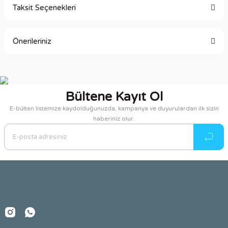
Taksit Seçenekleri
Bu ürüne ilk yorumu siz yapın!
Önerileriniz
Yorum Yaz
Bu ürünün fiyat bilgisi, resim, ürün açıklamalarında ve diğer
konularda yetersiz gördüğünüz noktaları öneri formunu
kullanarak tarafımıza iletebilirsiniz.
Bültene Kayıt Ol
Görüş ve önerileriniz için teşekkür ederiz.
E-bülten listemize kaydolduğunuzda, kampanya ve duyurulardan ilk sizin
haberiniz olur.
Ürün resmi kalitesiz, bozuk veya görüntülenemiyor.
Ürün açıklamasında eksik bilgiler bulunuyor.
Ürün bilgilerinde hatalar bulunuyor.
Ürün fiyatı diğer sitelerden daha pahalı.
Bu ürüne benzer farklı alternatifler olmalı.