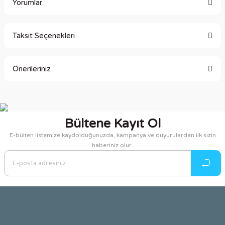
Yorumlar
Taksit Seçenekleri
Bu ürüne ilk yorumu siz yapın!
Önerileriniz
Yorum Yaz
Bu ürünün fiyat bilgisi, resim, ürün açıklamalarında ve diğer
konularda yetersiz gördüğünüz noktaları öneri formunu
kullanarak tarafımıza iletebilirsiniz.
Bültene Kayıt Ol
Görüş ve önerileriniz için teşekkür ederiz.
E-bülten listemize kaydolduğunuzda, kampanya ve duyurulardan ilk sizin
haberiniz olur.
Ürün resmi kalitesiz, bozuk veya görüntülenemiyor.
Ürün açıklamasında eksik bilgiler bulunuyor.
Ürün bilgilerinde hatalar bulunuyor.
Ürün fiyatı diğer sitelerden daha pahalı.
Bu ürüne benzer farklı alternatifler olmalı.