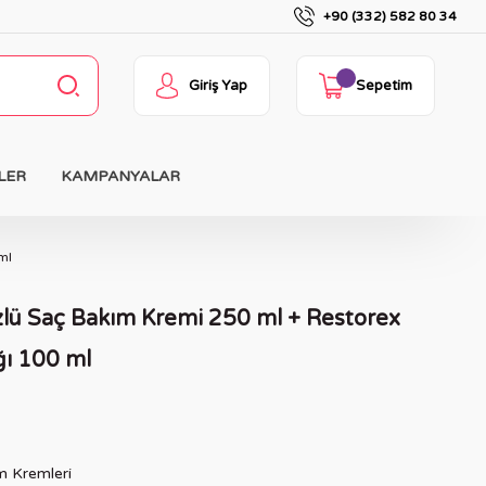
+90 (332) 582 80 34
Giriş Yap
Sepetim
LER
KAMPANYALAR
ml
lü Saç Bakım Kremi 250 ml + Restorex
ğı 100 ml
m Kremleri