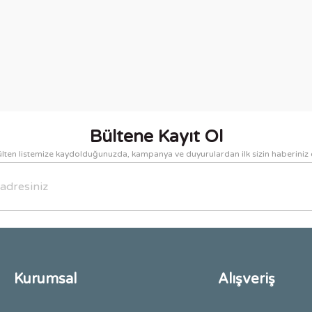
nularda yetersiz gördüğünüz noktaları öneri formunu kullanarak tarafımıza i
Bu ürüne ilk yorumu siz yapın!
Yorum Yaz
Bültene Kayıt Ol
lten listemize kaydolduğunuzda, kampanya ve duyurulardan ilk sizin haberiniz 
Gönder
Kurumsal
Alışveriş