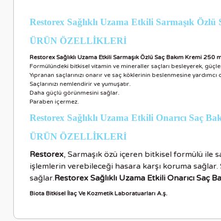
Restorex Sağlıklı Uzama Etkili Sarmaşık Özl
ÜRÜN ÖZELLİKLER
İ
Restorex Sağlıklı Uzama Etkili Sarmaşık Özlü Saç Bakım Kremi 250 m
Formülündeki bitkisel vitamin ve mineraller saçları besleyerek, güçlen
Yıpranan saçlarınızı onarır ve saç köklerinin beslenmesine yardımcı o
Saçlarınızı nemlendirir ve yumuşatır.
Daha güçlü görünmesini sağlar.
Paraben içermez.
Restorex Sağlıklı Uzama Etkili Onarıcı Saç Ba
ÜRÜN ÖZELLİKLER
İ
Restorex
, Sarmaşık özü içeren bitkisel formülü ile 
işlemlerin verebileceği hasara karşı koruma sağlar.
sağlar.
Restorex Sağlıklı Uzama Etkili Onarıcı Saç B
Biota Bitkisel İlaç Ve Kozmetik Laboratuarları A.ş.