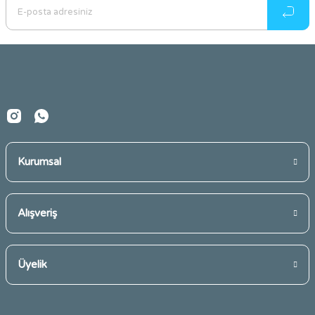
Ürün açıklamasında eksik bilgiler bulunuyor.
Ürün bilgilerinde hatalar bulunuyor.
Ürün fiyatı diğer sitelerden daha pahalı.
Bu ürüne benzer farklı alternatifler olmalı.
Kurumsal
Gönder
Alışveriş
Üyelik