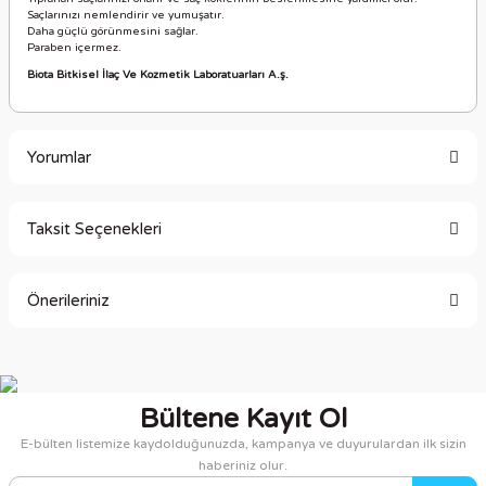
Saçlarınızı nemlendirir ve yumuşatır.
Daha güçlü görünmesini sağlar.
Paraben içermez.
Biota Bitkisel İlaç Ve Kozmetik Laboratuarları A.ş.
Yorumlar
Taksit Seçenekleri
Bu ürüne ilk yorumu siz yapın!
Önerileriniz
Yorum Yaz
Bu ürünün fiyat bilgisi, resim, ürün açıklamalarında ve diğer
konularda yetersiz gördüğünüz noktaları öneri formunu
kullanarak tarafımıza iletebilirsiniz.
Bültene Kayıt Ol
Görüş ve önerileriniz için teşekkür ederiz.
E-bülten listemize kaydolduğunuzda, kampanya ve duyurulardan ilk sizin
haberiniz olur.
Ürün resmi kalitesiz, bozuk veya görüntülenemiyor.