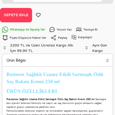
SEPETE EKLE
Whatsapp ile Sipariş Ver
Yorum Yaz
Tavsiye Et
Karşılaştır
Fiyatı Düşünce Haber Ver
Paylaş
2200 TL Ve Üzeri Ücretsiz Kargo Altı
Aynı Gün
İçin 99,90 TL
Kargo
Ürün Bilgisi
Restorex Sağlıklı Uzama Etkili Sarmaşık Özlü
Saç Bakım Kremi 250 ml
ÜRÜN ÖZELLİKLER
İ
Restorex Sağlıklı Uzama Etkili Sarmaşık Özlü Saç Bakım Kremi 250 ml
Sarmaşık
özü içeren bitkisel formülü ile saçın ve saç derisinin güçlü olmasını sağlar,
saçların güçlü uzamasına yardımcı olur.
Formülündeki bitkisel vitamin ve mineraller saçları besleyerek, güçlendirir.
Yıpranan saçlarınızı onarır ve saç köklerinin beslenmesine yardımcı olur.