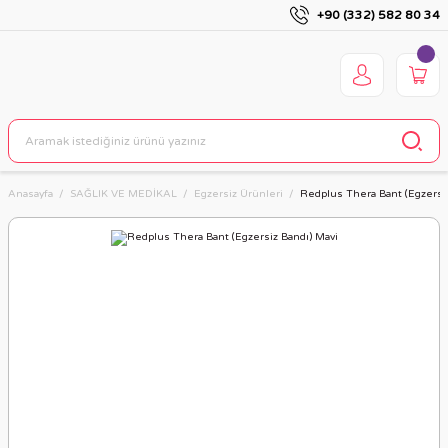
+90 (332) 582 80 34
Anasayfa
SAĞLIK VE MEDİKAL
Egzersiz Ürünleri
Redplus Thera Bant (Egzersiz