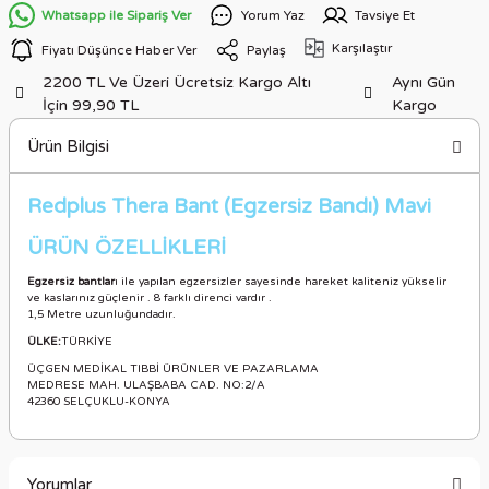
Whatsapp ile Sipariş Ver
Yorum Yaz
Tavsiye Et
Karşılaştır
Fiyatı Düşünce Haber Ver
Paylaş
2200 TL Ve Üzeri Ücretsiz Kargo Altı
Aynı Gün
İçin 99,90 TL
Kargo
Ürün Bilgisi
Redplus Thera Bant (Egzersiz Bandı) Mavi
ÜRÜN ÖZELLİKLERİ
Egzersiz bantlar
ı ile yapılan egzersizler sayesinde hareket kaliteniz yükselir
ve kaslarınız güçlenir . 8 farklı direnci vardır .
1,5 Metre uzunluğundadır.
ÜLKE:
TÜRKİYE
ÜÇGEN MEDİKAL TIBBİ ÜRÜNLER VE PAZARLAMA
MEDRESE MAH. ULAŞBABA CAD. NO:2/A
42360 SELÇUKLU-KONYA
Yorumlar