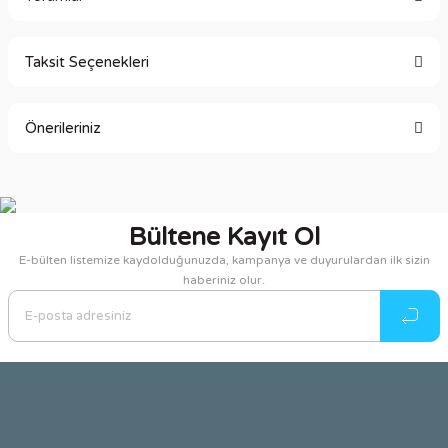
Taksit Seçenekleri
Bu ürüne ilk yorumu siz yapın!
Önerileriniz
Yorum Yaz
Bu ürünün fiyat bilgisi, resim, ürün açıklamalarında ve diğer
konularda yetersiz gördüğünüz noktaları öneri formunu
kullanarak tarafımıza iletebilirsiniz.
Bültene Kayıt Ol
Görüş ve önerileriniz için teşekkür ederiz.
E-bülten listemize kaydolduğunuzda, kampanya ve duyurulardan ilk sizin
haberiniz olur.
Ürün resmi kalitesiz, bozuk veya görüntülenemiyor.
Ürün açıklamasında eksik bilgiler bulunuyor.
Ürün bilgilerinde hatalar bulunuyor.
Ürün fiyatı diğer sitelerden daha pahalı.
Bu ürüne benzer farklı alternatifler olmalı.