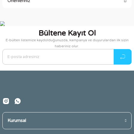
Önerileriniz
Yorum Yaz
Bu ürünün fiyat bilgisi, resim, ürün açıklamalarında ve diğer
konularda yetersiz gördüğünüz noktaları öneri formunu
kullanarak tarafımıza iletebilirsiniz.
Bültene Kayıt Ol
Görüş ve önerileriniz için teşekkür ederiz.
E-bülten listemize kaydolduğunuzda, kampanya ve duyurulardan ilk sizin
haberiniz olur.
Ürün resmi kalitesiz, bozuk veya görüntülenemiyor.
Ürün açıklamasında eksik bilgiler bulunuyor.
Ürün bilgilerinde hatalar bulunuyor.
Ürün fiyatı diğer sitelerden daha pahalı.
Bu ürüne benzer farklı alternatifler olmalı.
Kurumsal
Gönder