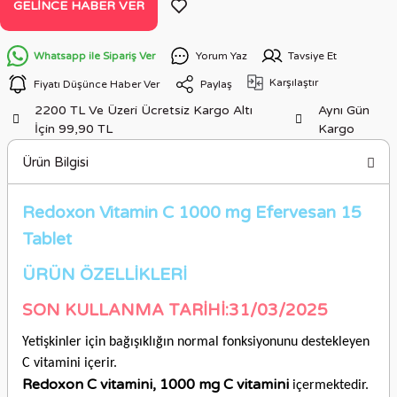
GELINCE HABER VER
Whatsapp ile Sipariş Ver
Yorum Yaz
Tavsiye Et
Karşılaştır
Fiyatı Düşünce Haber Ver
Paylaş
2200 TL Ve Üzeri Ücretsiz Kargo Altı
Aynı Gün
İçin 99,90 TL
Kargo
Ürün Bilgisi
Redoxon Vitamin C 1000 mg Efervesan 15
Tablet
ÜRÜN ÖZELLİKLER
İ
SON KULLANMA TARİHİ:31/03/2025
Yetişkinler için bağışıklığın normal fonksiyonunu destekleyen
C vitamini içerir.
Redoxon C vitamini, 1000 mg C vitamini
içermektedir.