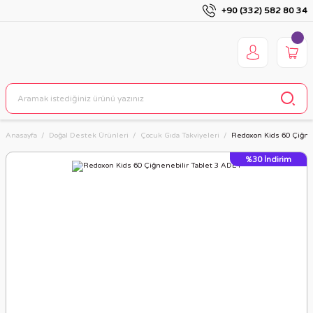
+90 (332) 582 80 34
Anasayfa
Doğal Destek Ürünleri
Çocuk Gıda Takviyeleri
Redoxon Kids 60 Çiğne
%30
İndirim