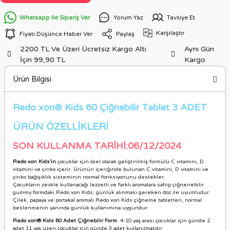
Whatsapp ile Sipariş Ver
Yorum Yaz
Tavsiye Et
Karşılaştır
Fiyatı Düşünce Haber Ver
Paylaş
2200 TL Ve Üzeri Ücretsiz Kargo Altı
Aynı Gün
İçin 99,90 TL
Kargo
Ürün Bilgisi
Redo xon® Kids 60 Çiğnebilir Tablet 3 ADET
ÜRÜN ÖZELLİKLER
İ
SON KULLANMA TARİHİ:06/12/2024
Redo xon Kids'in
çocuklar için özel olarak geliştirilmiş formülü C vitamini, D
vitamini ve çinko içerir. Ürünün içeriğinde bulunan C vitamini, D vitamini ve
çinko bağışıklık sisteminin normal fonksiyonunu destekler.
Çocukların zevkle kullanacağı lezzetli ve farklı aromalara sahip çiğnenebilir
gummy formdaki Redo xon Kids, günlük alınması gereken doz ile uyumludur.
Çilek, papaya ve portakal aromalı Redo xon Kids çiğneme tabletleri, normal
beslenmenin yanında günlük kullanımına uygundur.
Redo xon® Kids 60 Adet Çiğnebilir Form
4-10 yaş arası çocuklar için günde 2
adet 11 yaş üzeri çocuklar için günde 3 adet kullanılmalıdır.