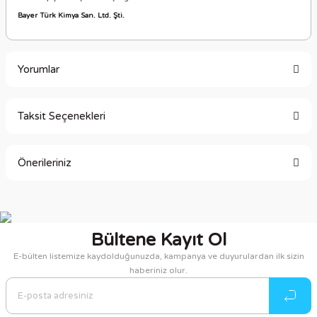
Bayer Türk Kimya San.
Ltd. Şti.
Yorumlar
Taksit Seçenekleri
Bu ürüne ilk yorumu siz yapın!
Önerileriniz
Yorum Yaz
Bu ürünün fiyat bilgisi, resim, ürün açıklamalarında ve diğer
konularda yetersiz gördüğünüz noktaları öneri formunu
kullanarak tarafımıza iletebilirsiniz.
Bültene Kayıt Ol
Görüş ve önerileriniz için teşekkür ederiz.
E-bülten listemize kaydolduğunuzda, kampanya ve duyurulardan ilk sizin
haberiniz olur.
Ürün resmi kalitesiz, bozuk veya görüntülenemiyor.
Ürün açıklamasında eksik bilgiler bulunuyor.
Ürün bilgilerinde hatalar bulunuyor.