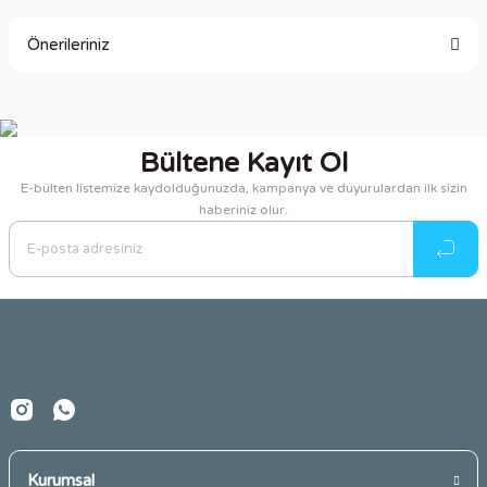
Önerileriniz
Yorum Yaz
Bu ürünün fiyat bilgisi, resim, ürün açıklamalarında ve diğer
konularda yetersiz gördüğünüz noktaları öneri formunu
kullanarak tarafımıza iletebilirsiniz.
Bültene Kayıt Ol
Görüş ve önerileriniz için teşekkür ederiz.
E-bülten listemize kaydolduğunuzda, kampanya ve duyurulardan ilk sizin
haberiniz olur.
Ürün resmi kalitesiz, bozuk veya görüntülenemiyor.
Ürün açıklamasında eksik bilgiler bulunuyor.
Ürün bilgilerinde hatalar bulunuyor.
Ürün fiyatı diğer sitelerden daha pahalı.
Bu ürüne benzer farklı alternatifler olmalı.
Kurumsal
Gönder