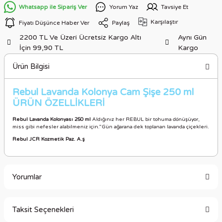
Whatsapp ile Sipariş Ver
Yorum Yaz
Tavsiye Et
Karşılaştır
Fiyatı Düşünce Haber Ver
Paylaş
2200 TL Ve Üzeri Ücretsiz Kargo Altı
Aynı Gün
İçin 99,90 TL
Kargo
Ürün Bilgisi
Rebul Lavanda Kolonya Cam Şişe 250 ml
ÜRÜN ÖZELLİKLER
İ
Rebul Lavanda Kolonyası 250 ml
Aldığınız her REBUL bir tohuma dönüşüyor,
miss gibi nefesler alabilmeniz için.”Gün ağarana dek toplanan lavanda çiçekleri.
Rebul JCR Kozmetik Paz. A.ş
Yorumlar
Taksit Seçenekleri
Bu ürüne ilk yorumu siz yapın!