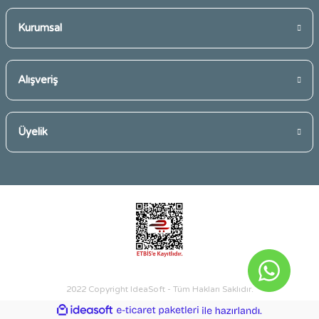
Kurumsal
Gönder
Alışveriş
Üyelik
2022 Copyright IdeaSoft - Tüm Hakları Saklıdır.
ideasoft
ile
e-