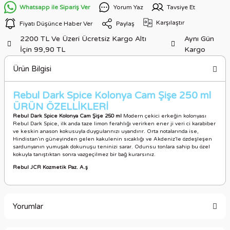
Whatsapp ile Sipariş Ver
Yorum Yaz
Tavsiye Et
Karşılaştır
Fiyatı Düşünce Haber Ver
Paylaş
2200 TL Ve Üzeri Ücretsiz Kargo Altı
Aynı Gün
İçin 99,90 TL
Kargo
Ürün Bilgisi
Rebul Dark Spice Kolonya Cam Şişe 250 ml
ÜRÜN ÖZELLİKLER
İ
Rebul Dark Spice Kolonya Cam Şişe 250 ml
Modern çekici erkeğin kolonyası
Rebul Dark Spice, ilk anda taze limon ferahlığı verirken ener ji veri ci karabiber
ve keskin anason kokusuyla duygularınızı uyandırır. Orta notalarında ise,
Hindistan'ın güneyinden gelen kakulenin sıcaklığı ve Akdeniz'le özdeşleşen
sardunyanın yumuşak dokunuşu teninizi sarar. Odunsu tonlara sahip bu özel
kokuyla tanıştıktan sonra vazgeçilmez bir bağ kurarsınız.
Rebul JCR Kozmetik Paz. A.ş
Yorumlar