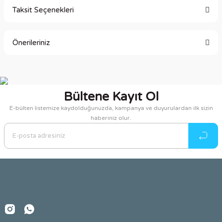
Taksit Seçenekleri
Bu ürüne ilk yorumu siz yapın!
Önerileriniz
Yorum Yaz
Bu ürünün fiyat bilgisi, resim, ürün açıklamalarında ve diğer
konularda yetersiz gördüğünüz noktaları öneri formunu
kullanarak tarafımıza iletebilirsiniz.
Bültene Kayıt Ol
Görüş ve önerileriniz için teşekkür ederiz.
E-bülten listemize kaydolduğunuzda, kampanya ve duyurulardan ilk sizin
haberiniz olur.
Ürün resmi kalitesiz, bozuk veya görüntülenemiyor.
Ürün açıklamasında eksik bilgiler bulunuyor.
Ürün bilgilerinde hatalar bulunuyor.
Ürün fiyatı diğer sitelerden daha pahalı.
Bu ürüne benzer farklı alternatifler olmalı.