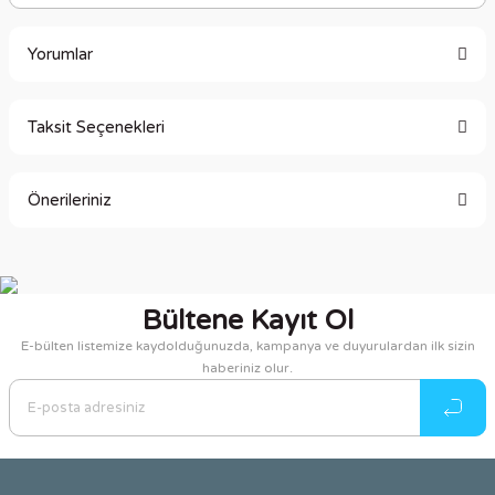
Yorumlar
Taksit Seçenekleri
Bu ürüne ilk yorumu siz yapın!
Önerileriniz
Yorum Yaz
Bu ürünün fiyat bilgisi, resim, ürün açıklamalarında ve diğer
konularda yetersiz gördüğünüz noktaları öneri formunu
kullanarak tarafımıza iletebilirsiniz.
Bültene Kayıt Ol
Görüş ve önerileriniz için teşekkür ederiz.
E-bülten listemize kaydolduğunuzda, kampanya ve duyurulardan ilk sizin
haberiniz olur.
Ürün resmi kalitesiz, bozuk veya görüntülenemiyor.
Ürün açıklamasında eksik bilgiler bulunuyor.
Ürün bilgilerinde hatalar bulunuyor.
Ürün fiyatı diğer sitelerden daha pahalı.