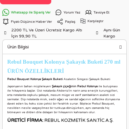
Whatsapp ile Sipariş Ver
Yorum Yaz
Tavsiye Et
Karşılaştır
Fiyatı Düşünce Haber Ver
Paylaş
2200 TL Ve Üzeri Ücretsiz Kargo Altı
Aynı Gün
İçin 99,90 TL
Kargo
Ürün Bilgisi
Rebul Bouquet Kolonya Şakayık Buketi 270 ml
ÜRÜN ÖZELLİKLER
İ
Rebul Bouquet Kolonya Şakayık Buketi
Asaletin Simgesi Şakayık Buketi
Japonyanın baharı müjdeleyen
Şakayık çiçeğinin Rebul Kolonya
ile buluşması
ile hikayemiz başlar. Üst notalarda Akdeniz'in narin ama enerjik turunçgilleri,
orta notalarda coşkulu şakayık, masum müge ve zarif zambakların asaleti sizi
sarmalar. Dip notalarda misk, sedir ağacı ve sandal ağacının sofistike dünyasına
davet eden bu koku size çekici bir ferahlık sunar. Böylece Rebul Bouquet,
nesilden nesile vazgeçilmez bir tutkuya dönüşürken, aynı zamanda hiç
bitmeyen ve dilden dile dolaşan bir hikayenin kahramanı olur.
ÜRETİCİ FİRMA:
REBUL KOZMETİK SAN.TİC.A.Ş.