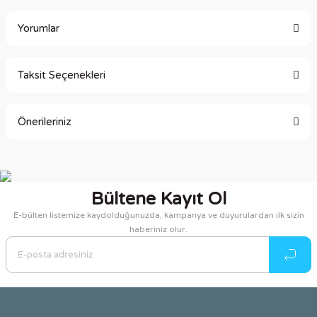
Yorumlar
Taksit Seçenekleri
Bu ürüne ilk yorumu siz yapın!
Önerileriniz
Yorum Yaz
Bu ürünün fiyat bilgisi, resim, ürün açıklamalarında ve diğer
konularda yetersiz gördüğünüz noktaları öneri formunu
kullanarak tarafımıza iletebilirsiniz.
Bültene Kayıt Ol
Görüş ve önerileriniz için teşekkür ederiz.
E-bülten listemize kaydolduğunuzda, kampanya ve duyurulardan ilk sizin
haberiniz olur.
Ürün resmi kalitesiz, bozuk veya görüntülenemiyor.
Ürün açıklamasında eksik bilgiler bulunuyor.
Ürün bilgilerinde hatalar bulunuyor.
Ürün fiyatı diğer sitelerden daha pahalı.
Bu ürüne benzer farklı alternatifler olmalı.