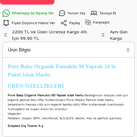
Whatsapp ile Sipariş Ver
Yorum Yaz
Tavsiye Et
Karşılaştır
Fiyatı Düşünce Haber Ver
Paylaş
2200 TL Ve Üzeri Ücretsiz Kargo Altı
Aynı Gün
İçin 99,90 TL
Kargo
Ürün Bilgisi
Pure Baby Organik Pamuklu 90 Yaprak 24 lü
Paket Islak Havlu
ÜRÜN ÖZELLİKLERİ
Pure Baby Organik Pamuklu 90 Yaprak Islak Havlu
Bebeğinizin hassas cildi için
organik pamuk özlü lifler kullanılmıştır.Pure Wipes Pamuk Islak Havlu,
bebeklerin hassas cildi için organik bambu özlü lifler kullanılarak üretilmiştir.
Yumuşaktır ve süper emici bir üründür.
Vegandır.
Paraben, losyon, BPA, nonilfenol, SLS,SLES, lateks, klor ve parfüm içermez.
Ecoplast Dış Ticaret A.ş