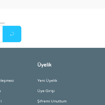
olur.
Üyelik
zleşmesi
Yeni Üyelik
k
Üye Girişi
ri
Şifremi Unuttum