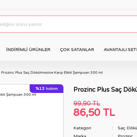
İNDİRİMLİ ÜRÜNLER
ÇOK SATANLAR
AVANTAJLI SET
Prozinc Plus Saç Dökülmesine Karşı Etkili Şampuan 300 ml
%13
Prozinc Plus Saç Dök
İndirim
99,90 TL
86,50 TL
Kategori
Saç Dökül
Marka
Prozinc