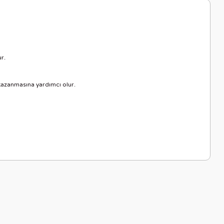
r.
i kazanmasına yardımcı olur.
letebilirsiniz.