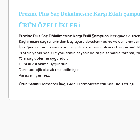
Prozinc Plus Saç Dökülmesine Karşı Etkili Şamp
ÜRÜN ÖZELLİKLER
İ
Prozinc Plus Saç Dökülmesine Karşı Etkili Şampuan
İçeriğindeki Tric
Saçlarınızın saç tellerinden başlayarak beslenmesine ve canlanması
İçeriğindeki biotin sayesinde saç dökülmesini önleyerek saçın sağlıkl
Protein yapısındaki Phytokeratin sayesinde saçın zamanla tarama, fön, 
Tüm saç tiplerine uygundur.
Günlük kullanıma uygundur.
Dermatolojik olarak test edilmiştir.
Paraben içermez.
Ürün Sahibi:
Dermotek İlaç, Gıda, Dermokozmetik San. Tic. Ltd. Şti.
Bu ürünün fiyat bilgisi, resim, ürün açıklamalarında ve diğer ko
Görüş ve önerileriniz için teşekkür ederiz.
Ürün resmi kalitesiz, bozuk veya görüntülenemiyor.