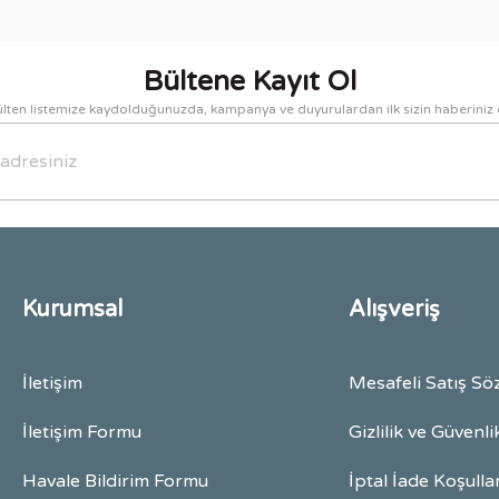
Yorum Yaz
Bültene Kayıt Ol
lten listemize kaydolduğunuzda, kampanya ve duyurulardan ilk sizin haberiniz 
Gönder
Kurumsal
Alışveriş
İletişim
Mesafeli Satış Sö
İletişim Formu
Gizlilik ve Güvenli
Havale Bildirim Formu
İptal İade Koşulla