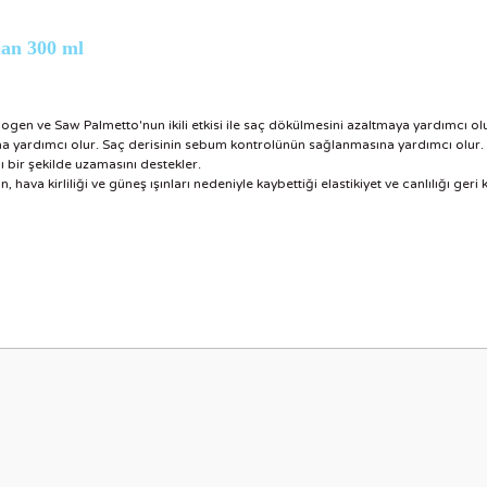
uan 300 ml
hogen ve Saw Palmetto'nun ikili etkisi ile saç dökülmesini azaltmaya yardımcı olu
na yardımcı olur. Saç derisinin sebum kontrolünün sağlanmasına yardımcı olur.
ı bir şekilde uzamasını destekler.
hava kirliliği ve güneş ışınları nedeniyle kaybettiği elastikiyet ve canlılığı ger
nularda yetersiz gördüğünüz noktaları öneri formunu kullanarak tarafımıza i
Bu ürüne ilk yorumu siz yapın!