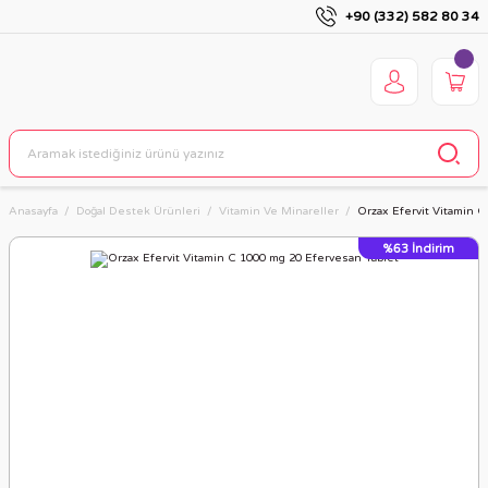
+90 (332) 582 80 34
Anasayfa
Doğal Destek Ürünleri
Vitamin Ve Minareller
Orzax Efervit Vitamin 
%63
İndirim