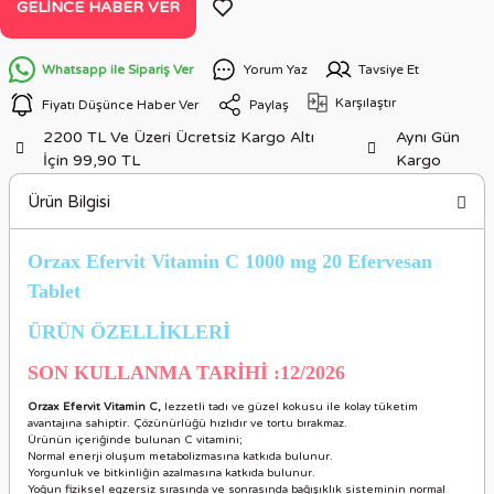
GELINCE HABER VER
Whatsapp ile Sipariş Ver
Yorum Yaz
Tavsiye Et
Karşılaştır
Fiyatı Düşünce Haber Ver
Paylaş
2200 TL Ve Üzeri Ücretsiz Kargo Altı
Aynı Gün
İçin 99,90 TL
Kargo
Ürün Bilgisi
Orzax Efervit Vitamin C 1000 mg 20 Efervesan
Tablet
ÜRÜN ÖZELLİKLERİ
SON KULLANMA TARİHİ :12/2026
Orzax Efervit Vitamin C,
lezzetli tadı ve güzel kokusu ile kolay tüketim
avantajına sahiptir. Çözünürlüğü hızlıdır ve tortu bırakmaz.
Ürünün içeriğinde bulunan C vitamini;
Normal enerji oluşum metabolizmasına katkıda bulunur.
Yorgunluk ve bitkinliğin azalmasına katkıda bulunur.
Yoğun fiziksel egzersiz sırasında ve sonrasında bağışıklık sisteminin normal