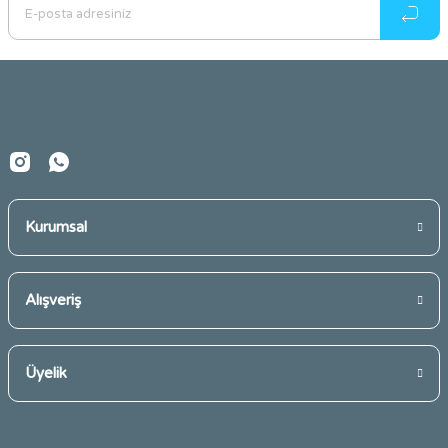
Ürün açıklamasında eksik bilgiler bulunuyor.
Ürün bilgilerinde hatalar bulunuyor.
Ürün fiyatı diğer sitelerden daha pahalı.
Bu ürüne benzer farklı alternatifler olmalı.
Kurumsal
Gönder
Alışveriş
Üyelik