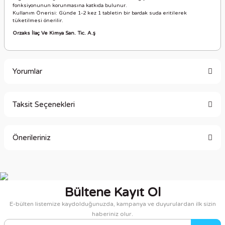
fonksiyonunun korunmasına katkıda bulunur.
Kullanım Önerisi: Günde 1-2 kez 1 tabletin bir bardak suda eritilerek
tüketilmesi önerilir.
Orzaks İlaç Ve Kimya San. Tic. A.ş
Yorumlar
Taksit Seçenekleri
Bu ürüne ilk yorumu siz yapın!
Önerileriniz
Yorum Yaz
Bu ürünün fiyat bilgisi, resim, ürün açıklamalarında ve diğer
konularda yetersiz gördüğünüz noktaları öneri formunu
kullanarak tarafımıza iletebilirsiniz.
Bültene Kayıt Ol
Görüş ve önerileriniz için teşekkür ederiz.
E-bülten listemize kaydolduğunuzda, kampanya ve duyurulardan ilk sizin
haberiniz olur.
Ürün resmi kalitesiz, bozuk veya görüntülenemiyor.