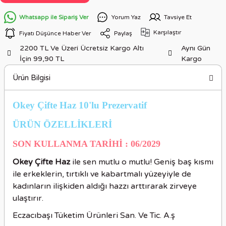
Whatsapp ile Sipariş Ver
Yorum Yaz
Tavsiye Et
Karşılaştır
Fiyatı Düşünce Haber Ver
Paylaş
2200 TL Ve Üzeri Ücretsiz Kargo Altı
Aynı Gün
İçin 99,90 TL
Kargo
Ürün Bilgisi
Okey Çifte Haz 10'lu Prezervatif
ÜRÜN ÖZELLİKLERİ
SON KULLANMA TARİHİ : 06/2029
Okey Çifte Haz
ile sen mutlu o mutlu! Geniş baş kısmı
ile erkeklerin, tırtıklı ve kabartmalı yüzeyiyle de
kadınların ilişkiden aldığı hazzı arttırarak zirveye
ulaştırır.
Eczacıbaşı Tüketim Ürünleri San. Ve Tic. A.ş