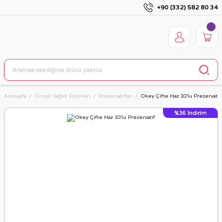
+90 (332) 582 80 34
Anasayfa
Cinsel Sağlık Ürünleri
Prezervatifler
Okey Çifte Haz 10'lu Prezervatif
%36
İndirim