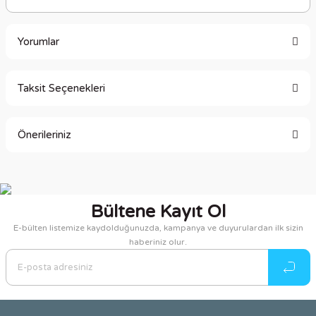
Yorumlar
Taksit Seçenekleri
Bu ürüne ilk yorumu siz yapın!
Önerileriniz
Yorum Yaz
Bu ürünün fiyat bilgisi, resim, ürün açıklamalarında ve diğer
konularda yetersiz gördüğünüz noktaları öneri formunu
kullanarak tarafımıza iletebilirsiniz.
Bültene Kayıt Ol
Görüş ve önerileriniz için teşekkür ederiz.
E-bülten listemize kaydolduğunuzda, kampanya ve duyurulardan ilk sizin
haberiniz olur.
Ürün resmi kalitesiz, bozuk veya görüntülenemiyor.
Ürün açıklamasında eksik bilgiler bulunuyor.
Ürün bilgilerinde hatalar bulunuyor.
Ürün fiyatı diğer sitelerden daha pahalı.