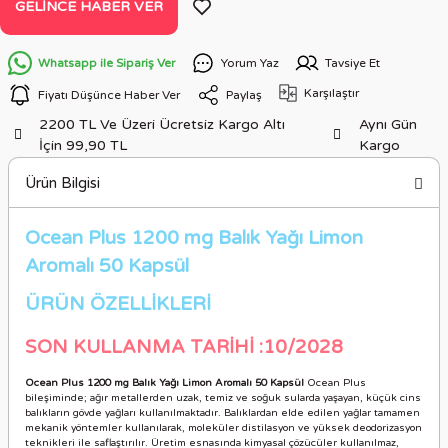
GELINCE HABER VER
Whatsapp ile Sipariş Ver
Yorum Yaz
Tavsiye Et
Karşılaştır
Fiyatı Düşünce Haber Ver
Paylaş
2200 TL Ve Üzeri Ücretsiz Kargo Altı
Aynı Gün
İçin 99,90 TL
Kargo
Ürün Bilgisi
Ocean Plus 1200 mg Balık Yağı Limon
Aromalı 50 Kapsül
ÜRÜN ÖZELLİKLER
İ
SON KULLANMA TARİHİ :10/2028
Ocean Plus 1200 mg Balık Yağı Limon Aromalı 50 Kapsül
Ocean Plus
bileşiminde; ağır metallerden uzak, temiz ve soğuk sularda yaşayan, küçük cins
balıkların gövde yağları kullanılmaktadır. Balıklardan elde edilen yağlar tamamen
mekanik yöntemler kullanılarak, moleküler distilasyon ve yüksek deodorizasyon
teknikleri ile saflaştırılır. Üretim esnasında kimyasal çözücüler kullanılmaz,