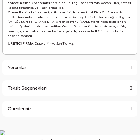
sadece mekanik yöntemler tercih edilir. Trig liserid formda Ocean Plus, softjel
kapsül formunda ve limon aromalıdır.
Ocean Plus’ın kalitesi ve içerik garantisi, International Fish Oil Standards
(IFOS) tarafından analiz edilir. Beslenme Konseyi (CRN) , Dünya Sağlık Örgütü
(WHO) , Küresel EPA ve DHA Organizasyonu (GOED) tarafından belirlenen
limit değerlerine göre test edilen Ocean Plus her üretim serisinde; saflık,
tazelik, içerik malzemesi ve kalitece yeterli, bu sayede IFOS 5 yıldız kalite
onayına sahiptir.
ÜRETİCİ FİRMA:
Orzaks Kimya San.Tic. A.ş
Yorumlar
Taksit Seçenekleri
Bu ürüne ilk yorumu siz yapın!
Önerileriniz
Yorum Yaz
Bu ürünün fiyat bilgisi, resim, ürün açıklamalarında ve diğer
konularda yetersiz gördüğünüz noktaları öneri formunu
kullanarak tarafımıza iletebilirsiniz.