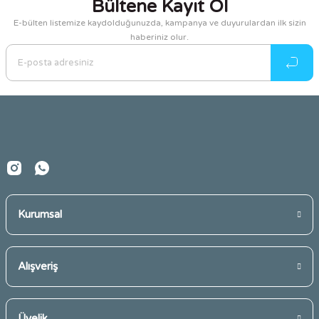
Bültene Kayıt Ol
Görüş ve önerileriniz için teşekkür ederiz.
E-bülten listemize kaydolduğunuzda, kampanya ve duyurulardan ilk sizin
haberiniz olur.
Ürün resmi kalitesiz, bozuk veya görüntülenemiyor.
Ürün açıklamasında eksik bilgiler bulunuyor.
Ürün bilgilerinde hatalar bulunuyor.
Ürün fiyatı diğer sitelerden daha pahalı.
Bu ürüne benzer farklı alternatifler olmalı.
Kurumsal
Gönder
Alışveriş
Üyelik