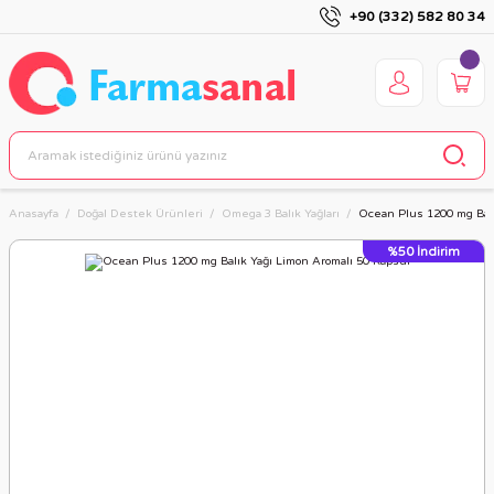
+90 (332) 582 80 34
Anasayfa
Doğal Destek Ürünleri
Omega 3 Balık Yağları
Ocean Plus 1200 mg Balı
%50
İndirim