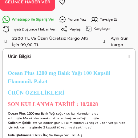
GELINCE HABER VER
Whatsapp ile Sipariş Ver
Yorum Yaz
Tavsiye Et
Karşılaştır
Fiyatı Düşünce Haber Ver
Paylaş
2200 TL Ve Üzeri Ücretsiz Kargo Altı
Aynı Gün
İçin 99,90 TL
Kargo
Ürün Bilgisi
Ocean Plus 1200 mg Balık Yağı 100 Kapsül
Ekonomik Paket
ÜRÜN ÖZELLİKLERİ
SON KULLANMA TARİHİ : 10/2028
Ocean Plus 1200 mg Balık Yağı
soğuk su balıklarından elde
edilmiştir.Moleküler olarak distile edilmiş ve saflaştırılmıştır.
Kullanım Şekli:
Tavsiye edilen günlük alım miktarı 11 yaş ve üzeri yetişkinler
için tok karnına günde 2 kapsül tüketilmesi şeklindedir.
Gıda İşletmecisi:
Orzax İlaç Ve Kimya San. Tic. A.ş.