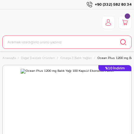
+90 (332) 582 80 34
Anasayfa
Doğal Destek Ürünleri
Omega 3 Balık Yağları
Ocean Plus 1200 mg Bal
%10
İndirim