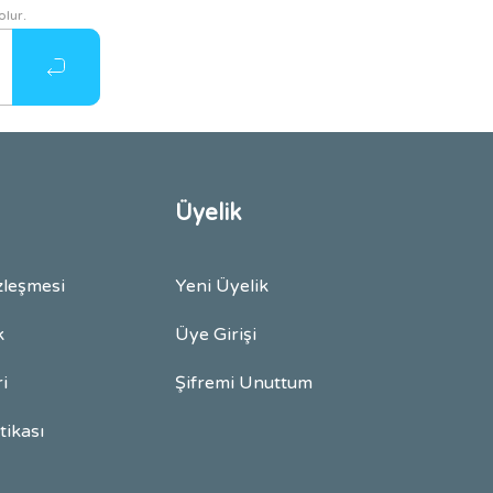
olur.
Üyelik
zleşmesi
Yeni Üyelik
k
Üye Girişi
ri
Şifremi Unuttum
itikası