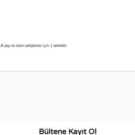
 yaş ve üzeri yetişkinler için 1 tablettir.
nularda yetersiz gördüğünüz noktaları öneri formunu kullanarak tarafımıza i
Bu ürüne ilk yorumu siz yapın!
Yorum Yaz
Bültene Kayıt Ol