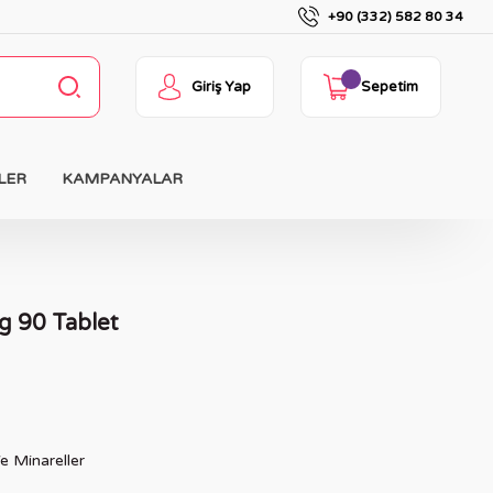
+90 (332) 582 80 34
Giriş Yap
Sepetim
LER
KAMPANYALAR
g 90 Tablet
e Minareller