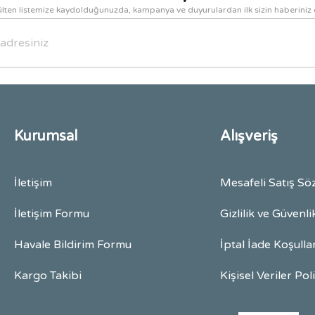
lten listemize kaydolduğunuzda, kampanya ve duyurulardan ilk sizin haberiniz 
Gönder
Kurumsal
Alışveriş
İletişim
Mesafeli Satış Sö
İletişim Formu
Gizlilik ve Güvenli
Havale Bildirim Formu
İptal İade Koşulla
Kargo Takibi
Kişisel Veriler Pol