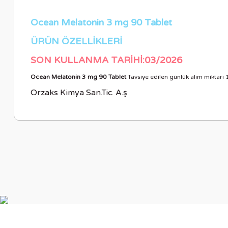
Ocean Melatonin 3 mg 90 Tablet
ÜRÜN ÖZELLİKLERİ
SON KULLANMA TARİHİ:03/2026
Ocean Melatonin 3 mg 90 Tablet
Tavsiye edilen günlük alım miktarı 18
Orzaks Kimya San.Tic. A.ş
Bu ürünün fiyat bilgisi, resim, ürün açıklamalarında ve diğer ko
Görüş ve önerileriniz için teşekkür ederiz.
Ürün resmi kalitesiz, bozuk veya görüntülenemiyor.
Ürün açıklamasında eksik bilgiler bulunuyor.
Ürün bilgilerinde hatalar bulunuyor.
Ürün fiyatı diğer sitelerden daha pahalı.