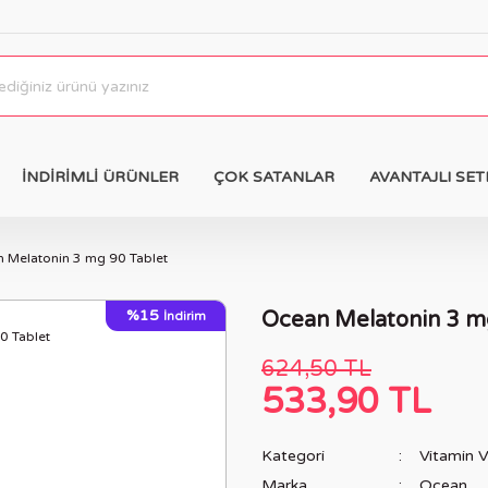
İNDİRİMLİ ÜRÜNLER
ÇOK SATANLAR
AVANTAJLI SET
 Melatonin 3 mg 90 Tablet
%15
Ocean Melatonin 3 m
İndirim
624,50 TL
533,90 TL
Kategori
Vitamin V
Marka
Ocean