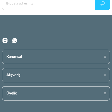
Ürün açıklamasında eksik bilgiler bulunuyor.
Ürün bilgilerinde hatalar bulunuyor.
Ürün fiyatı diğer sitelerden daha pahalı.
Bu ürüne benzer farklı alternatifler olmalı.
Kurumsal
Gönder
Alışveriş
Üyelik