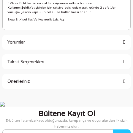
EPA ve DHA kalbin normal fonksiyonuna katkıda bulunur.
Kullanım Şekli:
Yetişkinler için takviye edici gıda olarak, günde 2 defa 1’er
yumuşak jelatin kapsülün bol su ile kullanılması önerilir.
Biota Bitkisel İlaç Ve Kozmetik Lab. A.ş
Yorumlar
Taksit Seçenekleri
Bu ürüne ilk yorumu siz yapın!
Önerileriniz
Yorum Yaz
Bu ürünün fiyat bilgisi, resim, ürün açıklamalarında ve diğer
konularda yetersiz gördüğünüz noktaları öneri formunu
kullanarak tarafımıza iletebilirsiniz.
Bültene Kayıt Ol
Görüş ve önerileriniz için teşekkür ederiz.
E-bülten listemize kaydolduğunuzda, kampanya ve duyurulardan ilk sizin
haberiniz olur.
Ürün resmi kalitesiz, bozuk veya görüntülenemiyor.