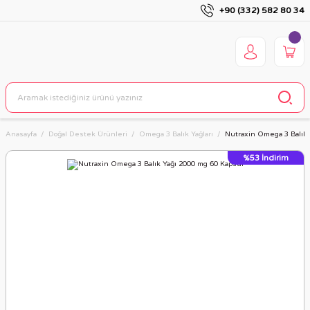
+90 (332) 582 80 34
Anasayfa
Doğal Destek Ürünleri
Omega 3 Balık Yağları
Nutraxin Omega 3 Balık 
%53
İndirim