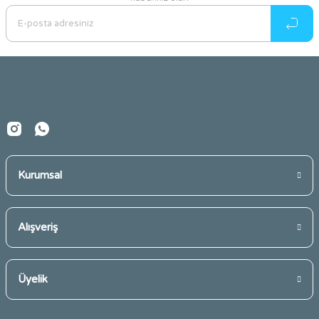
Ürün resmi kalitesiz, bozuk veya görüntülenemiyor.
Ürün açıklamasında eksik bilgiler bulunuyor.
Ürün bilgilerinde hatalar bulunuyor.
Ürün fiyatı diğer sitelerden daha pahalı.
Bu ürüne benzer farklı alternatifler olmalı.
Kurumsal
Gönder
Alışveriş
Üyelik