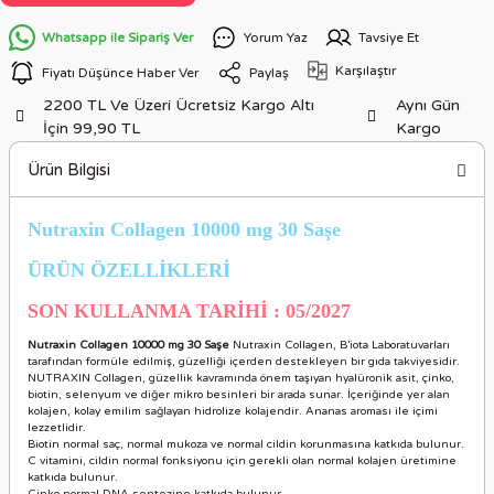
Whatsapp ile Sipariş Ver
Yorum Yaz
Tavsiye Et
Karşılaştır
Fiyatı Düşünce Haber Ver
Paylaş
2200 TL Ve Üzeri Ücretsiz Kargo Altı
Aynı Gün
İçin 99,90 TL
Kargo
Ürün Bilgisi
Nutraxin Collagen 10000 mg 30 Saşe
ÜRÜN ÖZELLİKLERİ
SON KULLANMA TARİHİ : 05/2027
Nutraxin Collagen 10000 mg 30 Saşe
Nutraxin Collagen, B’iota Laboratuvarları
tarafından formüle edilmiş, güzelliği içerden destekleyen bir gıda takviyesidir.
NUTRAXIN Collagen, güzellik kavramında önem taşıyan hyalüronik asit, çinko,
biotin, selenyum ve diğer mikro besinleri bir arada sunar. İçeriğinde yer alan
kolajen, kolay emilim sağlayan hidrolize kolajendir. Ananas aroması ile içimi
lezzetlidir.
Biotin normal saç, normal mukoza ve normal cildin korunmasına katkıda bulunur.
C vitamini, cildin normal fonksiyonu için gerekli olan normal kolajen üretimine
katkıda bulunur.