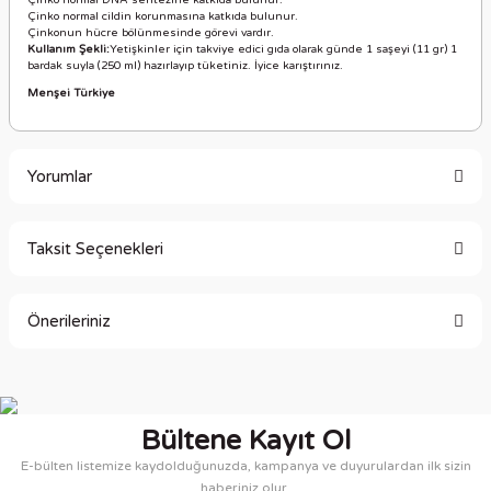
Çinko normal DNA sentezine katkıda bulunur.
Çinko normal cildin korunmasına katkıda bulunur.
Çinkonun hücre bölünmesinde görevi vardır.
Kullanım Şekli:
Yetişkinler için takviye edici gıda olarak günde 1 saşeyi (11 gr) 1
bardak suyla (250 ml) hazırlayıp tüketiniz. İyice karıştırınız.
Menşei Türkiye
Yorumlar
Taksit Seçenekleri
Bu ürüne ilk yorumu siz yapın!
Önerileriniz
Yorum Yaz
Bu ürünün fiyat bilgisi, resim, ürün açıklamalarında ve diğer
konularda yetersiz gördüğünüz noktaları öneri formunu
kullanarak tarafımıza iletebilirsiniz.
Bültene Kayıt Ol
Görüş ve önerileriniz için teşekkür ederiz.
E-bülten listemize kaydolduğunuzda, kampanya ve duyurulardan ilk sizin
haberiniz olur.