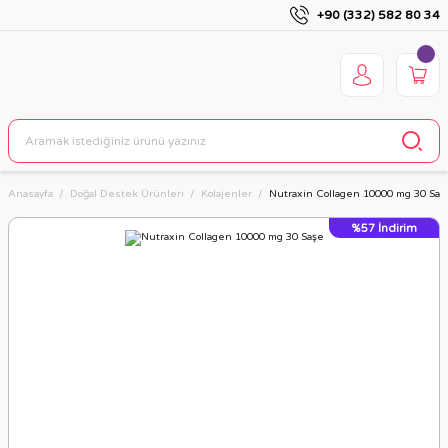
+90 (332) 582 80 34
Anasayfa
Doğal Destek Ürünleri
Kolajenler
Nutraxin Collagen 10000 mg 30 Saş
%57
İndirim