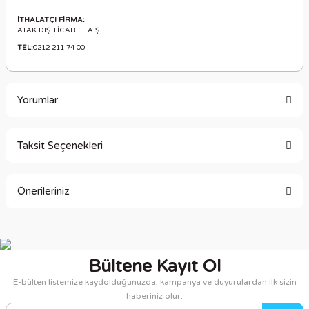
İTHALATÇI FİRMA:
ATAK DIŞ TİCARET A.Ş
TEL:
0212 211 74 00
Yorumlar
Taksit Seçenekleri
Bu ürüne ilk yorumu siz yapın!
Önerileriniz
Yorum Yaz
Bu ürünün fiyat bilgisi, resim, ürün açıklamalarında ve diğer
konularda yetersiz gördüğünüz noktaları öneri formunu
kullanarak tarafımıza iletebilirsiniz.
Bültene Kayıt Ol
Görüş ve önerileriniz için teşekkür ederiz.
E-bülten listemize kaydolduğunuzda, kampanya ve duyurulardan ilk sizin
haberiniz olur.
Ürün resmi kalitesiz, bozuk veya görüntülenemiyor.