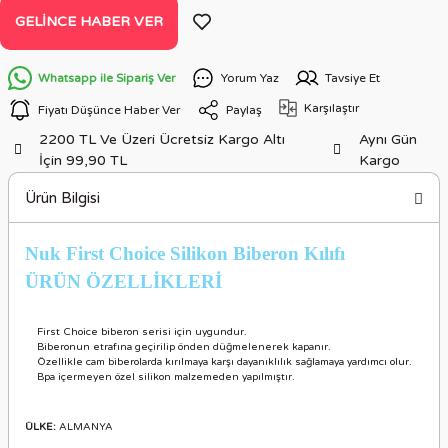
GELINCE HABER VER
Whatsapp ile Sipariş Ver
Yorum Yaz
Tavsiye Et
Karşılaştır
Fiyatı Düşünce Haber Ver
Paylaş
2200 TL Ve Üzeri Ücretsiz Kargo Altı
Aynı Gün
İçin 99,90 TL
Kargo
Ürün Bilgisi
Nuk First Choice Silikon Biberon Kılıfı
ÜRÜN ÖZELLİKLER
İ
First Choice biberon serisi için uygundur.
Biberonun etrafına geçirilip önden düğmelenerek kapanır.
Özellikle cam biberolarda kırılmaya karşı dayanıklılık sağlamaya yardımcı olur.
Bpa içermeyen özel silikon malzemeden yapılmıştır.
ÜLKE:
ALMANYA