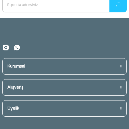
Ürün açıklamasında eksik bilgiler bulunuyor.
Ürün bilgilerinde hatalar bulunuyor.
Ürün fiyatı diğer sitelerden daha pahalı.
Bu ürüne benzer farklı alternatifler olmalı.
Kurumsal
Gönder
Alışveriş
Üyelik