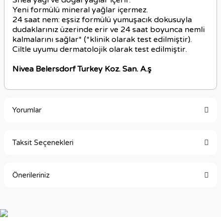
Shea yağı ve doğal yağlar içerir.
Yeni formülü mineral yağlar içermez.
24 saat nem: eşsiz formülü yumuşacık dokusuyla
dudaklarınız üzerinde erir ve 24 saat boyunca nemli
kalmalarını sağlar* (*klinik olarak test edilmiştir).
Ciltle uyumu dermatolojik olarak test edilmiştir.
Nivea Belersdorf Turkey Koz. San. A.ş
Yorumlar
Taksit Seçenekleri
Bu ürüne ilk yorumu siz yapın!
Önerileriniz
Yorum Yaz
Bu ürünün fiyat bilgisi, resim, ürün açıklamalarında ve diğer
konularda yetersiz gördüğünüz noktaları öneri formunu
kullanarak tarafımıza iletebilirsiniz.