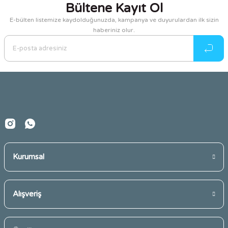
Bültene Kayıt Ol
Görüş ve önerileriniz için teşekkür ederiz.
E-bülten listemize kaydolduğunuzda, kampanya ve duyurulardan ilk sizin
haberiniz olur.
Ürün resmi kalitesiz, bozuk veya görüntülenemiyor.
Ürün açıklamasında eksik bilgiler bulunuyor.
Ürün bilgilerinde hatalar bulunuyor.
Ürün fiyatı diğer sitelerden daha pahalı.
Bu ürüne benzer farklı alternatifler olmalı.
Kurumsal
Gönder
Alışveriş