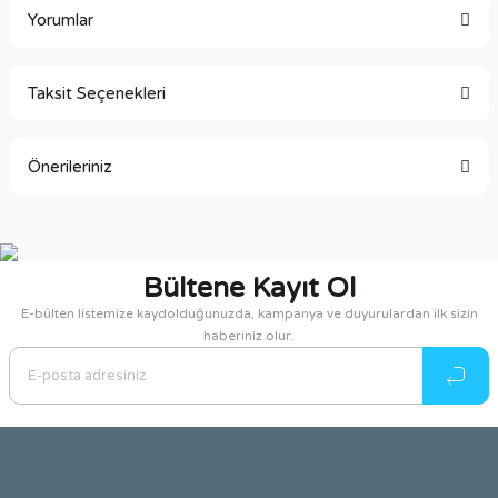
Yorumlar
Taksit Seçenekleri
Bu ürüne ilk yorumu siz yapın!
Önerileriniz
Yorum Yaz
Bu ürünün fiyat bilgisi, resim, ürün açıklamalarında ve diğer
konularda yetersiz gördüğünüz noktaları öneri formunu
kullanarak tarafımıza iletebilirsiniz.
Bültene Kayıt Ol
Görüş ve önerileriniz için teşekkür ederiz.
E-bülten listemize kaydolduğunuzda, kampanya ve duyurulardan ilk sizin
haberiniz olur.
Ürün resmi kalitesiz, bozuk veya görüntülenemiyor.
Ürün açıklamasında eksik bilgiler bulunuyor.
Ürün bilgilerinde hatalar bulunuyor.
Ürün fiyatı diğer sitelerden daha pahalı.
Bu ürüne benzer farklı alternatifler olmalı.