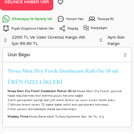
GELINCE HABER VER
Whatsapp ile Sipariş Ver
Yorum Yaz
Tavsiye Et
Karşılaştır
Fiyatı Düşünce Haber Ver
Paylaş
2200 TL Ve Üzeri Ücretsiz Kargo Altı
Aynı Gün
İçin 99,90 TL
Kargo
Ürün Bilgisi
Nivea Men Dry Fresh Deodorant Roll-On 50 ml
ÜRÜN ÖZELLİKLERİ
Nivea Men Dry Fresh Deodorant Roll-on 50 ml
Nivea Men Dry Fresh, günlük
hayat koşullarında test edilmiş güçlü koruma sağlar.
2 anti-perspirant içeriği olan çift etkili formül ve uzun süren ferah koku.
Cildinize önem veren 72 saate kadar etkili anti-perspirant koruması.
Ciltle uyumu dermatolojik olarak kanıtlanmıştır.
İthalatçı Firma:
Nivea Beiersdorf Turkey Kozmetik San. Ve Tic. A.ş.