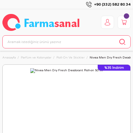
+90 (332) 582 80 34
Anasayfa
Parfüm ve Kolonyalar
Roll-On Ve Stickler
Nivea Men Dry Fresh Deodora
%35
İndirim