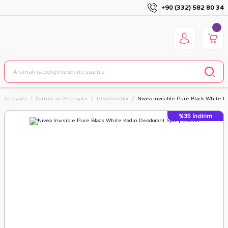
+90 (332) 582 80 34
Anasayfa
Parfüm ve Kolonyalar
Deodorantlar
Nivea Invisible Pure Black White K
%35
İndirim