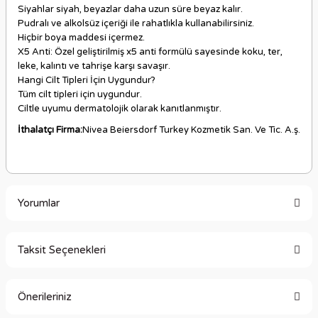
Siyahlar siyah, beyazlar daha uzun süre beyaz kalır.
Pudralı ve alkolsüz içeriği ile rahatlıkla kullanabilirsiniz.
Hiçbir boya maddesi içermez.
X5 Anti: Özel geliştirilmiş x5 anti formülü sayesinde koku, ter,
leke, kalıntı ve tahrişe karşı savaşır.
Hangi Cilt Tipleri İçin Uygundur?
Tüm cilt tipleri için uygundur.
Ciltle uyumu dermatolojik olarak kanıtlanmıştır.
İthalatçı Firma:
Nivea Beiersdorf Turkey Kozmetik San. Ve Tic. A.ş.
Yorumlar
Taksit Seçenekleri
Bu ürüne ilk yorumu siz yapın!
Önerileriniz
Yorum Yaz