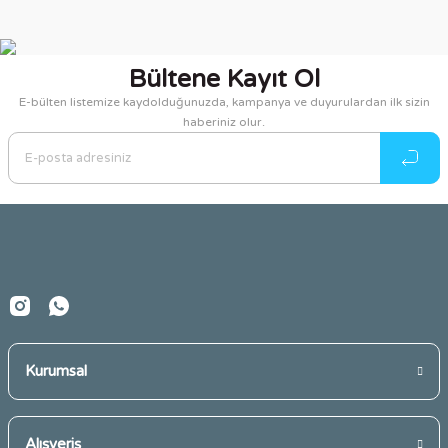
Bu ürünün fiyat bilgisi, resim, ürün açıklamalarında ve diğer
konularda yetersiz gördüğünüz noktaları öneri formunu
kullanarak tarafımıza iletebilirsiniz.
Bültene Kayıt Ol
Görüş ve önerileriniz için teşekkür ederiz.
E-bülten listemize kaydolduğunuzda, kampanya ve duyurulardan ilk sizin
haberiniz olur.
Ürün resmi kalitesiz, bozuk veya görüntülenemiyor.
Ürün açıklamasında eksik bilgiler bulunuyor.
Ürün bilgilerinde hatalar bulunuyor.
Ürün fiyatı diğer sitelerden daha pahalı.
Bu ürüne benzer farklı alternatifler olmalı.
Kurumsal
Gönder
Alışveriş