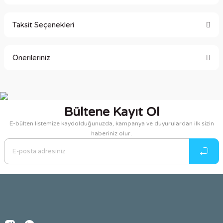
Taksit Seçenekleri
Bu ürüne ilk yorumu siz yapın!
Önerileriniz
Yorum Yaz
Bu ürünün fiyat bilgisi, resim, ürün açıklamalarında ve diğer
konularda yetersiz gördüğünüz noktaları öneri formunu
kullanarak tarafımıza iletebilirsiniz.
Bültene Kayıt Ol
Görüş ve önerileriniz için teşekkür ederiz.
E-bülten listemize kaydolduğunuzda, kampanya ve duyurulardan ilk sizin
haberiniz olur.
Ürün resmi kalitesiz, bozuk veya görüntülenemiyor.
Ürün açıklamasında eksik bilgiler bulunuyor.
Ürün bilgilerinde hatalar bulunuyor.
Ürün fiyatı diğer sitelerden daha pahalı.
Bu ürüne benzer farklı alternatifler olmalı.