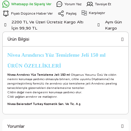
Whatsapp ile Sipariş Ver
Yorum Yaz
Tavsiye Et
Karşılaştır
Fiyatı Düşünce Haber Ver
Paylaş
2200 TL Ve Üzeri Ücretsiz Kargo Altı
Aynı Gün
İçin 99,90 TL
Kargo
Ürün Bilgisi
Nivea Arındırıcı Yüz Temizleme Jeli 150 ml
ÜRÜN ÖZELLİKLERİ
Nivea Arındırıcı Yüz Temizleme Jeli 150 ml
Okyanus Yosunu Özü Ve cildin
nemini korumaya yardımcı olmasıyla bilinen, ciltle uyumlu (Hydramine) ile
zenginleştirilmiş formülü ile arındırıcı yüz temizleme jeli:Arındırıcı peeling
tanecikleriyle gözenekleri derinelemesine temziler.
Cildin doğal nem dengesini korumaya yardımcı olur.
Cildi yağdan arındırır ve matlaştırır.
Nivea Beiersdorf Turkey Kozmetik San. Ve Tic. A.ş
Yorumlar