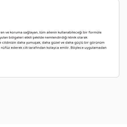
ren ve koruma sağlayan, tüm ailenin kullanabileceği bir formüle
lan bölgeleri etkili şekilde nemlendirdiği klinik olarak
güne cildinizin daha yumuşak, daha güzel ve daha güçlü bir görünüm
da nüfüz ederek cilt tarafından kolayca emilir. Böylece uygulamadan
letebilirsiniz.