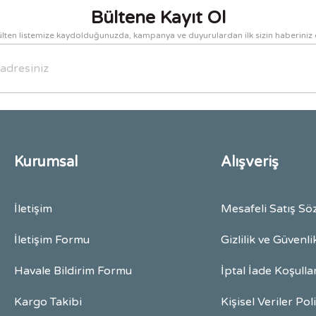
Bültene Kayıt Ol
lten listemize kaydolduğunuzda, kampanya ve duyurulardan ilk sizin haberiniz 
Gönder
Kurumsal
Alışveriş
İletişim
Mesafeli Satış Sö
İletişim Formu
Gizlilik ve Güvenli
Havale Bildirim Formu
İptal İade Koşulla
Kargo Takibi
Kişisel Veriler Pol