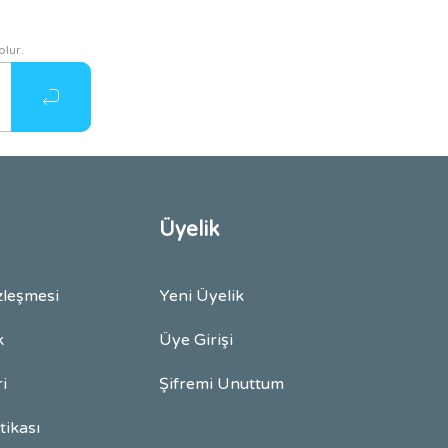
olur.
Üyelik
zleşmesi
Yeni Üyelik
k
Üye Girişi
ri
Şifremi Unuttum
itikası