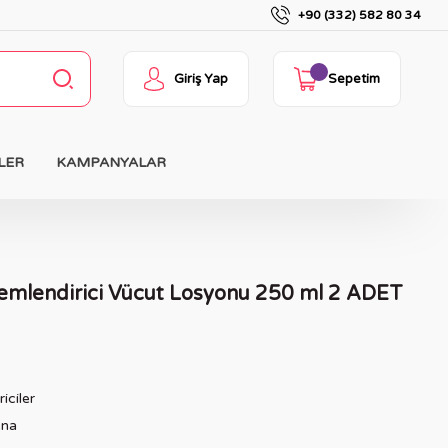
+90 (332) 582 80 34
Giriş Yap
Sepetim
LER
KAMPANYALAR
mlendirici Vücut Losyonu 250 ml 2 ADET
iciler
ena