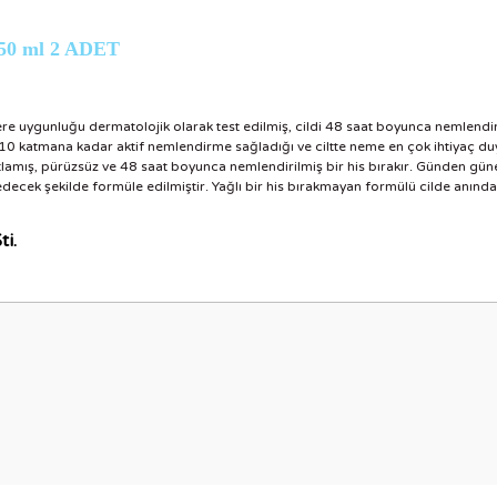
250 ml 2 ADET
ere uygunluğu dermatolojik olarak test edilmiş, cildi 48 saat boyunca nemlendi
 10 katmana kadar aktif nemlendirme sağladığı ve ciltte neme en çok ihtiyaç duyu
 rahatlamış, pürüzsüz ve 48 saat boyunca nemlendirilmiş bir his bırakır. Günden 
e edecek şekilde formüle edilmiştir. Yağlı bir his bırakmayan formülü cilde anın
ti.
nularda yetersiz gördüğünüz noktaları öneri formunu kullanarak tarafımıza i
Bu ürüne ilk yorumu siz yapın!
Yorum Yaz