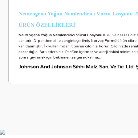
Neutrogena Yoğun Nemlendirici Vücut Losyonu 
ÜRÜN ÖZELLİKLERİ
Neutrogena Yoğun Nemlendirici Vücut Losyonu
Kuru ve hassas ciltl
sahiptir. D-panthenol ile zenginleştirilmiş Norveç Formülü´nün ciltte
kanıtlanmıştır. İlk kullanımdan itibaren cildinizi korur. Cildinizde
kazandığını fark edersiniz. Parfüm içermez ve alerji riskini minimiz
sonra giyinmek için beklemenize gerek kalmaz.
Johnson And Johnson Sıhhi Malz. San. Ve Tic. Ltd. Ş
Bu ürünün fiyat bilgisi, resim, ürün açıklamalarında ve diğer ko
Görüş ve önerileriniz için teşekkür ederiz.
Ürün resmi kalitesiz, bozuk veya görüntülenemiyor.
Ürün açıklamasında eksik bilgiler bulunuyor.
Ürün bilgilerinde hatalar bulunuyor.