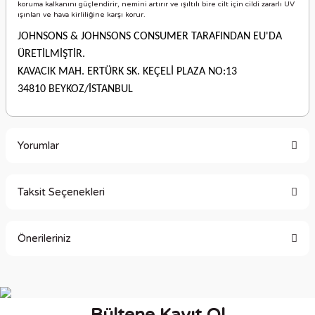
koruma kalkanını güçlendirir, nemini artırır ve ışıltılı bire cilt için cildi zararlı UV
ışınları ve hava kirliliğine karşı korur.
JOHNSONS & JOHNSONS CONSUMER TARAFINDAN EU'DA
ÜRETİLMİŞTİR.
KAVACIK MAH. ERTÜRK SK. KEÇELİ PLAZA NO:13
34810 BEYKOZ/İSTANBUL
Yorumlar
Taksit Seçenekleri
Bu ürüne ilk yorumu siz yapın!
Önerileriniz
Yorum Yaz
Bu ürünün fiyat bilgisi, resim, ürün açıklamalarında ve diğer
konularda yetersiz gördüğünüz noktaları öneri formunu
kullanarak tarafımıza iletebilirsiniz.
Görüş ve önerileriniz için teşekkür ederiz.