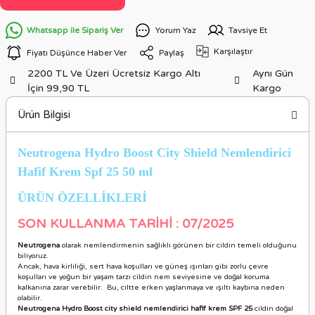
Whatsapp ile Sipariş Ver
Yorum Yaz
Tavsiye Et
Karşılaştır
Fiyatı Düşünce Haber Ver
Paylaş
2200 TL Ve Üzeri Ücretsiz Kargo Altı
Aynı Gün
İçin 99,90 TL
Kargo
Ürün Bilgisi
Neutrogena Hydro Boost City Shield Nemlendirici
Hafif Krem Spf 25 50 ml
ÜRÜN ÖZELLİKLERİ
SON KULLANMA TARİHİ : 07/2025
Neutrogena
olarak nemlendirmenin sağlıklı görünen bir cildin temeli olduğunu
biliyoruz.
Ancak, hava kirliliği, sert hava koşulları ve güneş ışınları gibi zorlu çevre
koşulları ve yoğun bir yaşam tarzı cildin nem seviyesine ve doğal koruma
kalkanına zarar verebilir. Bu, ciltte erken yaşlanmaya ve ışıltı kaybına neden
olabilir.
Neutrogena Hydro Boost city shield nemlendirici hafif krem SPF 25
cildin doğal