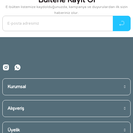
Bültene Kayıt Ol
E-bülten listemize kaydolduğunuzda, kampanya ve duyurulardan ilk sizin
haberiniz olur.
Ürün resmi kalitesiz, bozuk veya görüntülenemiyor.
Ürün açıklamasında eksik bilgiler bulunuyor.
Ürün bilgilerinde hatalar bulunuyor.
Ürün fiyatı diğer sitelerden daha pahalı.
Bu ürüne benzer farklı alternatifler olmalı.
Kurumsal
Gönder
Alışveriş
Üyelik