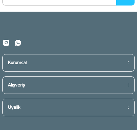
Ürün bilgilerinde hatalar bulunuyor.
Ürün fiyatı diğer sitelerden daha pahalı.
Bu ürüne benzer farklı alternatifler olmalı.
Kurumsal
Gönder
Alışveriş
Üyelik