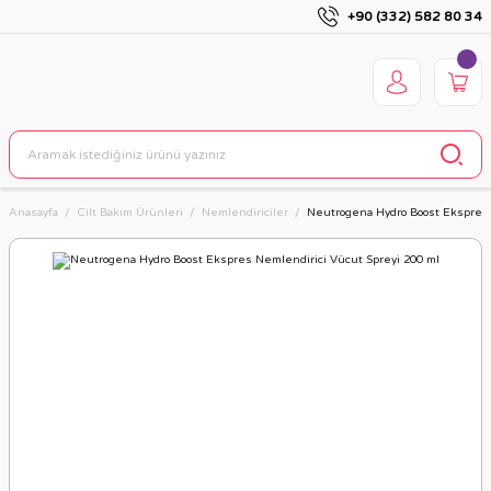
+90 (332) 582 80 34
Anasayfa
Cilt Bakım Ürünleri
Nemlendiriciler
Neutrogena Hydro Boost Ekspres 