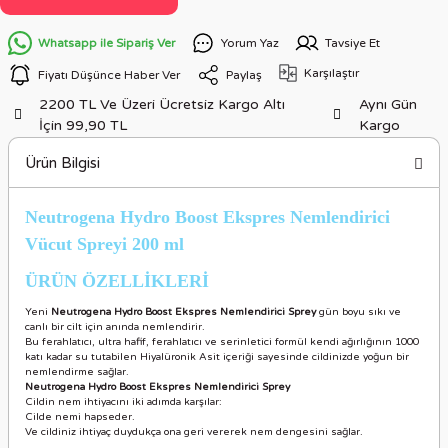
Whatsapp ile Sipariş Ver
Yorum Yaz
Tavsiye Et
Karşılaştır
Fiyatı Düşünce Haber Ver
Paylaş
2200 TL Ve Üzeri Ücretsiz Kargo Altı
Aynı Gün
İçin 99,90 TL
Kargo
Ürün Bilgisi
Neutrogena Hydro Boost Ekspres Nemlendirici
Vücut Spreyi 200 ml
ÜRÜN ÖZELLİKLERİ
Yeni
Neutrogena Hydro Boost Ekspres Nemlendirici Sprey
gün boyu sıkı ve
canlı bir cilt için anında nemlendirir.
Bu ferahlatıcı, ultra hafif, ferahlatıcı ve serinletici formül kendi ağırlığının 1000
katı kadar su tutabilen Hiyalüronik Asit içeriği sayesinde cildinizde yoğun bir
nemlendirme sağlar.
Neutrogena Hydro Boost Ekspres Nemlendirici Sprey
Cildin nem ihtiyacını iki adımda karşılar:
Cilde nemi hapseder.
Ve cildiniz ihtiyaç duydukça ona geri vererek nem dengesini sağlar.