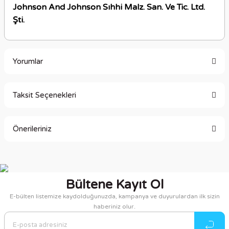
Johnson And Johnson Sıhhi Malz. San. Ve Tic. Ltd.
Şti.
Yorumlar
Taksit Seçenekleri
Bu ürüne ilk yorumu siz yapın!
Önerileriniz
Yorum Yaz
Bu ürünün fiyat bilgisi, resim, ürün açıklamalarında ve diğer
konularda yetersiz gördüğünüz noktaları öneri formunu
kullanarak tarafımıza iletebilirsiniz.
Bültene Kayıt Ol
Görüş ve önerileriniz için teşekkür ederiz.
E-bülten listemize kaydolduğunuzda, kampanya ve duyurulardan ilk sizin
haberiniz olur.
Ürün resmi kalitesiz, bozuk veya görüntülenemiyor.
Ürün açıklamasında eksik bilgiler bulunuyor.