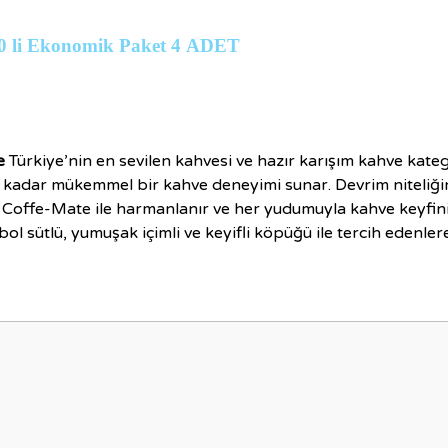
 20 li Ekonomik Paket 4 ADET
e
Türkiye’nin en sevilen kahvesi ve hazır karışım kahve kateg
 kadar mükemmel bir kahve deneyimi sunar. Devrim niteliğin
r, Coffe-Mate ile harmanlanır ve her yudumuyla kahve keyfin
ol sütlü, yumuşak içimli ve keyifli köpüğü ile tercih edenlere
nularda yetersiz gördüğünüz noktaları öneri formunu kullanarak tarafımıza i
Bu ürüne ilk yorumu siz yapın!