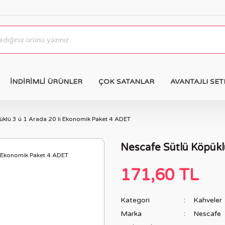
İNDİRİMLİ ÜRÜNLER
ÇOK SATANLAR
AVANTAJLI SET
üklü 3 ü 1 Arada 20 li Ekonomik Paket 4 ADET
Nescafe Sütlü Köpükl
171,60 TL
Kategori
Kahveler
Marka
Nescafe