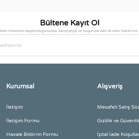
Yorum Yaz
Bültene Kayıt Ol
lten listemize kaydolduğunuzda, kampanya ve duyurulardan ilk sizin haberiniz 
Gönder
Kurumsal
Alışveriş
İletişim
Mesafeli Satış Sö
İletişim Formu
Gizlilik ve Güvenli
Havale Bildirim Formu
İptal İade Koşulla