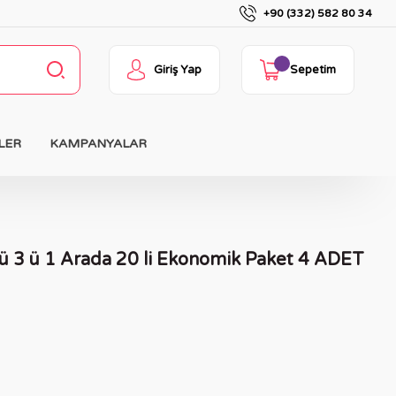
+90 (332) 582 80 34
Giriş Yap
Sepetim
LER
KAMPANYALAR
ü 3 ü 1 Arada 20 li Ekonomik Paket 4 ADET