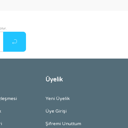
olur.
Üyelik
zleşmesi
Yeni Üyelik
k
Üye Girişi
ri
Şifremi Unuttum