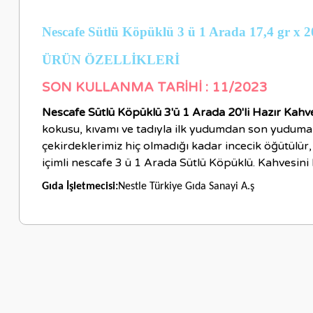
Nescafe Sütlü Köpüklü 3 ü 1 Arada 17,4 gr x
ÜRÜN ÖZELLİKLERİ
SON KULLANMA TARİHİ : 11/2023
Nescafe Sütlü Köpüklü 3'ü 1 Arada 20'li Hazır Kahv
kokusu, kıvamı ve tadıyla ilk yudumdan son yuduma
çekirdeklerimiz hiç olmadığı kadar incecik öğütülü
içimli nescafe 3 ü 1 Arada Sütlü Köpüklü. Kahvesini b
Gıda İşletmecisi:
Nestle Türkiye Gıda Sanayi A.ş
Bu ürünün fiyat bilgisi, resim, ürün açıklamalarında ve diğer ko
Görüş ve önerileriniz için teşekkür ederiz.
Ürün resmi kalitesiz, bozuk veya görüntülenemiyor.