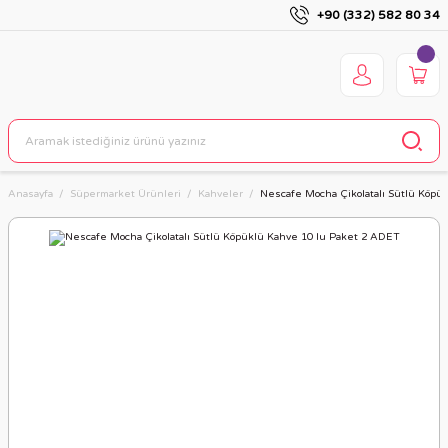
+90 (332) 582 80 34
Anasayfa
Süpermarket Ürünleri
Kahveler
Nescafe Mocha Çikolatalı Sütlü Köpü