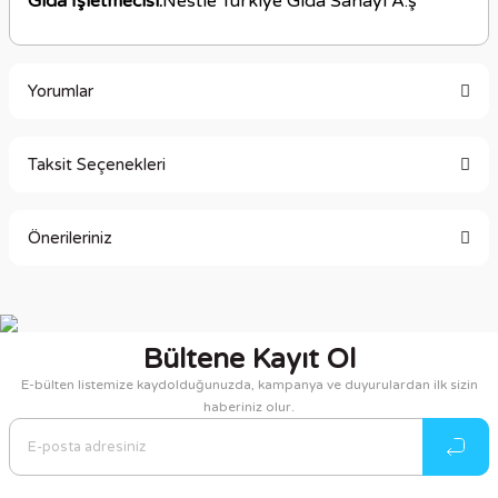
Gıda İşletmecisi:
Nestle Türkiye Gıda Sanayi A.ş
Yorumlar
Taksit Seçenekleri
Bu ürüne ilk yorumu siz yapın!
Önerileriniz
Yorum Yaz
Bu ürünün fiyat bilgisi, resim, ürün açıklamalarında ve diğer
konularda yetersiz gördüğünüz noktaları öneri formunu
kullanarak tarafımıza iletebilirsiniz.
Bültene Kayıt Ol
Görüş ve önerileriniz için teşekkür ederiz.
E-bülten listemize kaydolduğunuzda, kampanya ve duyurulardan ilk sizin
haberiniz olur.
Ürün resmi kalitesiz, bozuk veya görüntülenemiyor.
Ürün açıklamasında eksik bilgiler bulunuyor.
Ürün bilgilerinde hatalar bulunuyor.