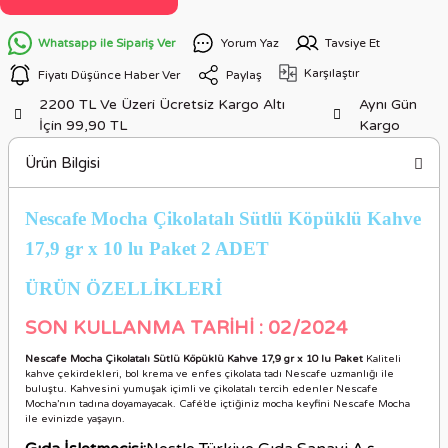
Whatsapp ile Sipariş Ver
Yorum Yaz
Tavsiye Et
Karşılaştır
Fiyatı Düşünce Haber Ver
Paylaş
2200 TL Ve Üzeri Ücretsiz Kargo Altı
Aynı Gün
İçin 99,90 TL
Kargo
Ürün Bilgisi
Nescafe Mocha Çikolatalı Sütlü Köpüklü Kahve
17,9 gr x 10 lu Paket 2 ADET
ÜRÜN ÖZELLİKLERİ
SON KULLANMA TARİHİ : 02/2024
Nescafe Mocha Çikolatalı Sütlü Köpüklü Kahve 17,9 gr x 10 lu Paket
Kaliteli
kahve çekirdekleri, bol krema ve enfes çikolata tadı Nescafe uzmanlığı ile
buluştu. Kahvesini yumuşak içimli ve çikolatalı tercih edenler Nescafe
Mocha’nın tadına doyamayacak. Café’de içtiğiniz mocha keyfini Nescafe Mocha
ile evinizde yaşayın.