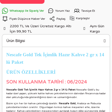
Whatsapp ile Sipariş Ver
Yorum Yaz
Tavsiye Et
Karşılaştır
Fiyatı Düşünce Haber Ver
Paylaş
2200 TL Ve Üzeri Ücretsiz Kargo Altı
Aynı Gün
İçin 99,90 TL
Kargo
Ürün Bilgisi
Nescafe Gold Tek İçimlik Hazır Kahve 2 gr x 14
lü Paket
ÜRÜN ÖZELLİKLERİ
SON KULLANMA TARİHİ : 06/2024
Nescafe Gold Tek İçimlik Hazır Kahve 2 gr x 14 lü Paket
Nescafe Gold’u bu
kadar özel yapan; yüksek kalite kahve çekirdeklerinin dalından fincanınıza kadar
olan yolculuğunda gösterdiğimiz özen ve uzmanlığımızdır.
Bizim için her bir kahve çekirdeği özeldir.
Nescafe Gold;
Arabica ve Robusta
çekirdeklerinden üretilir. Olgunlaşan kırmızı kahve meyveleri elle, özenle
toplanır. Kahve çekirdekleri meyvesinden ayrılarak kızgın öğle güneşinde doğal