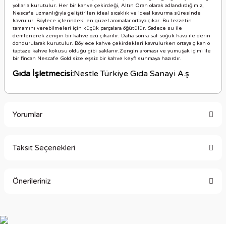
yollarla kurutulur. Her bir kahve çekirdeği, Altın Oran olarak adlandırdığımız,
Nescafe uzmanlığıyla geliştirilen ideal sıcaklık ve ideal kavurma süresinde
kavrulur. Böylece içlerindeki en güzel aromalar ortaya çıkar. Bu lezzetin
tamamını verebilmeleri için küçük parçalara öğütülür. Sadece su ile
demlenerek zengin bir kahve özü çıkarılır. Daha sonra saf soğuk hava ile derin
dondurularak kurutulur. Böylece kahve çekirdekleri kavrulurken ortaya çıkan o
taptaze kahve kokusu olduğu gibi saklanır.Zengin aroması ve yumuşak içimi ile
bir fincan Nescafe Gold size eşsiz bir kahve keyfi sunmaya hazırdır.
Gıda İşletmecisi:
Nestle Türkiye Gıda Sanayi A.ş
Yorumlar
Taksit Seçenekleri
Bu ürüne ilk yorumu siz yapın!
Önerileriniz
Yorum Yaz
Bu ürünün fiyat bilgisi, resim, ürün açıklamalarında ve diğer
konularda yetersiz gördüğünüz noktaları öneri formunu