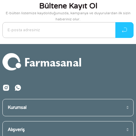
kullanarak tarafımıza iletebilirsiniz.
Bültene Kayıt Ol
Görüş ve önerileriniz için teşekkür ederiz.
E-bülten listemize kaydolduğunuzda, kampanya ve duyurulardan ilk sizin
haberiniz olur.
Ürün resmi kalitesiz, bozuk veya görüntülenemiyor.
Ürün açıklamasında eksik bilgiler bulunuyor.
Ürün bilgilerinde hatalar bulunuyor.
Ürün fiyatı diğer sitelerden daha pahalı.
Bu ürüne benzer farklı alternatifler olmalı.
Gönder
Kurumsal
Alışveriş