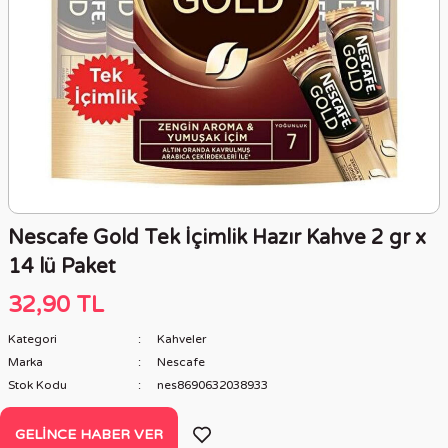
Nescafe Gold Tek İçimlik Hazır Kahve 2 gr x
14 lü Paket
32,90 TL
Kategori
Kahveler
Marka
Nescafe
Stok Kodu
nes8690632038933
GELINCE HABER VER