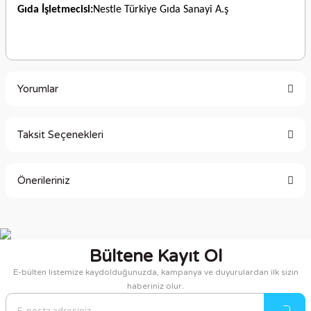
Gıda İşletmecisi:
Nestle Türkiye Gıda Sanayi A.ş
Yorumlar
Taksit Seçenekleri
Bu ürüne ilk yorumu siz yapın!
Önerileriniz
Yorum Yaz
Bu ürünün fiyat bilgisi, resim, ürün açıklamalarında ve diğer
konularda yetersiz gördüğünüz noktaları öneri formunu
kullanarak tarafımıza iletebilirsiniz.
Bültene Kayıt Ol
Görüş ve önerileriniz için teşekkür ederiz.
E-bülten listemize kaydolduğunuzda, kampanya ve duyurulardan ilk sizin
haberiniz olur.
Ürün resmi kalitesiz, bozuk veya görüntülenemiyor.
Ürün açıklamasında eksik bilgiler bulunuyor.