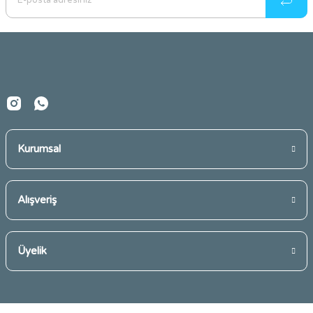
Ürün bilgilerinde hatalar bulunuyor.
Ürün fiyatı diğer sitelerden daha pahalı.
Bu ürüne benzer farklı alternatifler olmalı.
Kurumsal
Gönder
Alışveriş
Üyelik