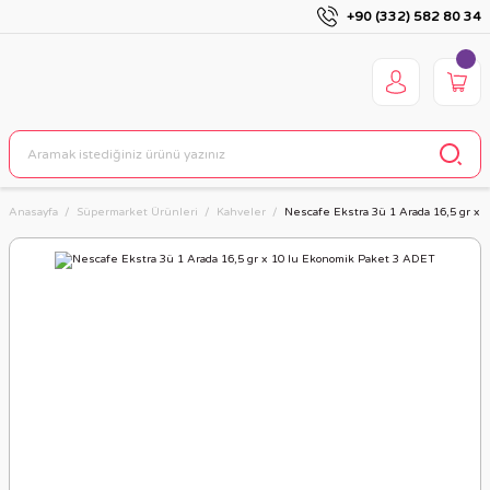
+90 (332) 582 80 34
Anasayfa
Süpermarket Ürünleri
Kahveler
Nescafe Ekstra 3ü 1 Arada 16,5 gr x