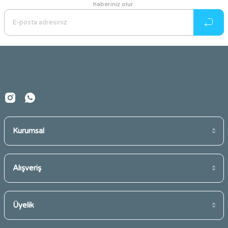
haberiniz olur.
Ürün resmi kalitesiz, bozuk veya görüntülenemiyor.
Ürün açıklamasında eksik bilgiler bulunuyor.
Ürün bilgilerinde hatalar bulunuyor.
Ürün fiyatı diğer sitelerden daha pahalı.
Bu ürüne benzer farklı alternatifler olmalı.
Kurumsal
Gönder
Alışveriş
Üyelik