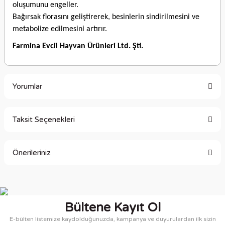
oluşumunu engeller.
Bağırsak florasını geliştirerek, besinlerin sindirilmesini ve
metabolize edilmesini artırır.
Farmina Evcil Hayvan Ürünleri Ltd. Şti.
Yorumlar
Taksit Seçenekleri
Bu ürüne ilk yorumu siz yapın!
Önerileriniz
Yorum Yaz
Bu ürünün fiyat bilgisi, resim, ürün açıklamalarında ve diğer
konularda yetersiz gördüğünüz noktaları öneri formunu
kullanarak tarafımıza iletebilirsiniz.
Bültene Kayıt Ol
Görüş ve önerileriniz için teşekkür ederiz.
E-bülten listemize kaydolduğunuzda, kampanya ve duyurulardan ilk sizin