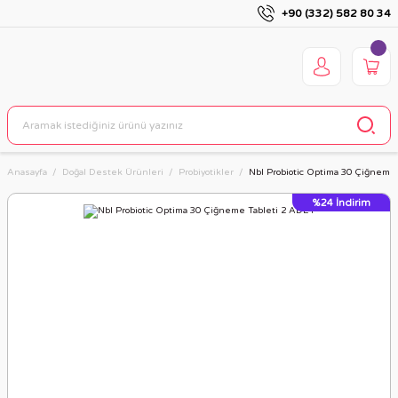
+90 (332) 582 80 34
Anasayfa
Doğal Destek Ürünleri
Probiyotikler
Nbl Probiotic Optima 30 Çiğneme
%24
İndirim