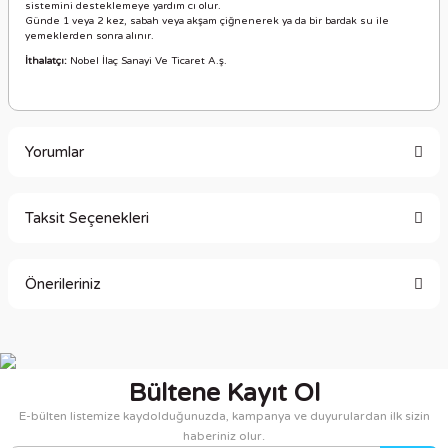
sistemini desteklemeye yardım cı olur.
Günde 1 veya 2 kez, sabah veya akşam çiğnenerek ya da bir bardak su ile
yemeklerden sonra alınır.
İthalatçı:
Nobel İlaç Sanayi Ve Ticaret A.ş.
Yorumlar
Taksit Seçenekleri
Bu ürüne ilk yorumu siz yapın!
Önerileriniz
Yorum Yaz
Bu ürünün fiyat bilgisi, resim, ürün açıklamalarında ve diğer
konularda yetersiz gördüğünüz noktaları öneri formunu
kullanarak tarafımıza iletebilirsiniz.
Bültene Kayıt Ol
Görüş ve önerileriniz için teşekkür ederiz.
E-bülten listemize kaydolduğunuzda, kampanya ve duyurulardan ilk sizin
haberiniz olur.
Ürün resmi kalitesiz, bozuk veya görüntülenemiyor.