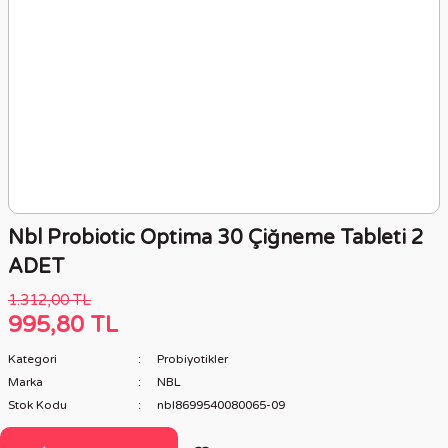
Nbl Probiotic Optima 30 Çiğneme Tableti 2
ADET
1.312,00 TL
995,80 TL
Kategori
Probiyotikler
Marka
NBL
Stok Kodu
nbl8699540080065-09