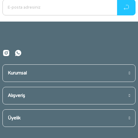
Ürün açıklamasında eksik bilgiler bulunuyor.
Ürün bilgilerinde hatalar bulunuyor.
Ürün fiyatı diğer sitelerden daha pahalı.
Bu ürüne benzer farklı alternatifler olmalı.
Kurumsal
Gönder
Alışveriş
Üyelik