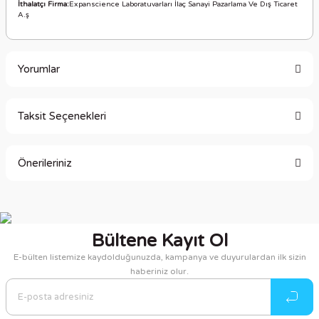
İthalatçı Firma:
Expanscience Laboratuvarları İlaç Sanayi Pazarlama Ve Dış Ticaret
A.ş
Yorumlar
Taksit Seçenekleri
Bu ürüne ilk yorumu siz yapın!
Önerileriniz
Yorum Yaz
Bu ürünün fiyat bilgisi, resim, ürün açıklamalarında ve diğer
konularda yetersiz gördüğünüz noktaları öneri formunu
kullanarak tarafımıza iletebilirsiniz.
Bültene Kayıt Ol
Görüş ve önerileriniz için teşekkür ederiz.
E-bülten listemize kaydolduğunuzda, kampanya ve duyurulardan ilk sizin
haberiniz olur.
Ürün resmi kalitesiz, bozuk veya görüntülenemiyor.
Ürün açıklamasında eksik bilgiler bulunuyor.
Ürün bilgilerinde hatalar bulunuyor.