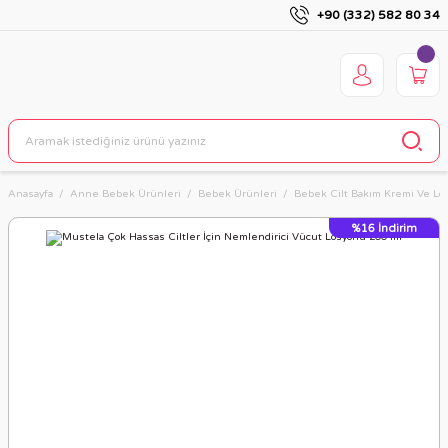
+90 (332) 582 80 34
Anasayfa
Anne Bebek Ürünleri
Bebek Ürünleri
Bebek Cilt Bakım Kremi Ve Los
%16
İndirim