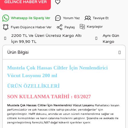
GELINCE HABER VER
Whatsapp ile Sipariş Ver
Yorum Yaz
Tavsiye Et
Karşılaştır
Fiyatı Düşünce Haber Ver
Paylaş
2200 TL Ve Üzeri Ücretsiz Kargo Altı
Aynı Gün
İçin 99,90 TL
Kargo
Ürün Bilgisi
Mustela Çok Hassas Ciltler İçin Nemlendirici
Vücut Losyonu 200 ml
ÜRÜN ÖZELLİKLERİ
SON KULLANMA TARİHİ : 03/2027
Mustela Çok Hassas Ciltler İçin Nemlendirici Vücut Losyonu
Rahatlatıcı losyon
parfümsüzdür ve çok hassas cilde sahip çocuklar, yenidoğanlar* için
geliştirilmiştir. Hafif dokusu, anında ve uzun süreli nemlendirme sağlar ve
ciltteki kırmızılıkları ve karın calanma hislerini yatıştırır. Şizandra ve avokado ile
zenginleştirilmiş formülü,%97 doğal kökenli içerikler içerir.