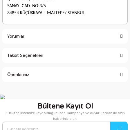
SANAYİ CAD. NO:3/5
34854 KÜÇÜKKAYALI-MALTEPE/İSTANBUL
Yorumlar
Taksit Seçenekleri
Bu ürüne ilk yorumu siz yapın!
Önerileriniz
Yorum Yaz
Bu ürünün fiyat bilgisi, resim, ürün açıklamalarında ve diğer
konularda yetersiz gördüğünüz noktaları öneri formunu
kullanarak tarafımıza iletebilirsiniz.
Bültene Kayıt Ol
Görüş ve önerileriniz için teşekkür ederiz.
E-bülten listemize kaydolduğunuzda, kampanya ve duyurulardan ilk sizin
haberiniz olur.
Ürün resmi kalitesiz, bozuk veya görüntülenemiyor.
Ürün açıklamasında eksik bilgiler bulunuyor.