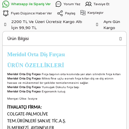
Whatsapp ile Sipariş Ver
Yorum Yaz
Tavsiye Et
Karşılaştır
Fiyatı Düşünce Haber Ver
Paylaş
2200 TL Ve Üzeri Ücretsiz Kargo Altı
Aynı Gün
İçin 99,90 TL
Kargo
Ürün Bilgisi
Meridol Orta Diş Fırçası
ÜRÜN ÖZELLİKLERİ
Meridol Orta Diş Fırçası
Fırça başının orta kısmında yer alan silindirik fırça kılları
Meridol Orta Diş Fırçası
Mikro fine uçlu esnek fırça kılları diş ve diş etinin
hassas ve mükemmel bir şekilde temizlenmesini sağlar.
Meridol Orta Diş Fırçası
Yumuşak Dokulu fırça başı
Meridol Orta Diş Fırçası
Ergonomik tutuş
Menşei Ülke: İsviçre
İTHALATÇI FİRMA:
COLGATE-PALMOLİVE
TEM.ÜRÜNLERİ SAN.VE TİC.A.Ş.
İŞ MERKEZİ, AYDINEVLER