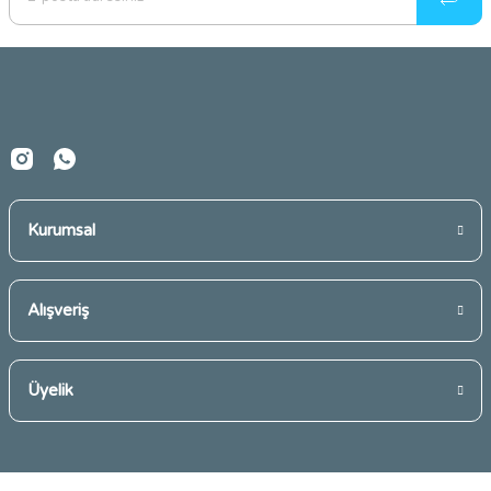
Ürün bilgilerinde hatalar bulunuyor.
Ürün fiyatı diğer sitelerden daha pahalı.
Bu ürüne benzer farklı alternatifler olmalı.
Kurumsal
Gönder
Alışveriş
Üyelik