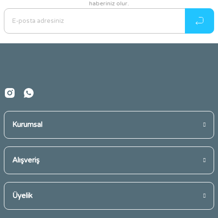
haberiniz olur.
Ürün resmi kalitesiz, bozuk veya görüntülenemiyor.
Ürün açıklamasında eksik bilgiler bulunuyor.
Ürün bilgilerinde hatalar bulunuyor.
Ürün fiyatı diğer sitelerden daha pahalı.
Bu ürüne benzer farklı alternatifler olmalı.
Kurumsal
Gönder
Alışveriş
Üyelik