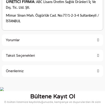
ÜRETİCİ FİRMA:
ABC Lisans Üretim Sağlık Ürünleri İç Ve
Dış. Tic. Ltd. Şti.
Mimar Sinan Mah. Özgürlük Cad. No:77/1-2-3-4 Sultanbeyli /
İSTANBUL
Yorumlar
Taksit Seçenekleri
Bu ürüne ilk yorumu siz yapın!
Önerileriniz
Yorum Yaz
Bu ürünün fiyat bilgisi, resim, ürün açıklamalarında ve diğer
konularda yetersiz gördüğünüz noktaları öneri formunu
kullanarak tarafımıza iletebilirsiniz.
Bültene Kayıt Ol
Görüş ve önerileriniz için teşekkür ederiz.
E-bülten listemize kaydolduğunuzda, kampanya ve duyurulardan ilk sizin