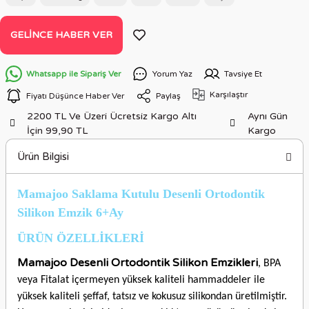
GELINCE HABER VER
Whatsapp ile Sipariş Ver
Yorum Yaz
Tavsiye Et
Karşılaştır
Fiyatı Düşünce Haber Ver
Paylaş
2200 TL Ve Üzeri Ücretsiz Kargo Altı
Aynı Gün
İçin 99,90 TL
Kargo
Ürün Bilgisi
Mamajoo Saklama Kutulu Desenli Ortodontik
Silikon Emzik 6+Ay
ÜRÜN ÖZELLİKLERİ
Mamajoo Desenli Ortodontik Silikon Emzikleri
, BPA
veya Fitalat içermeyen yüksek kaliteli hammaddeler ile
yüksek kaliteli şeffaf, tatsız ve kokusuz silikondan üretilmiştir.