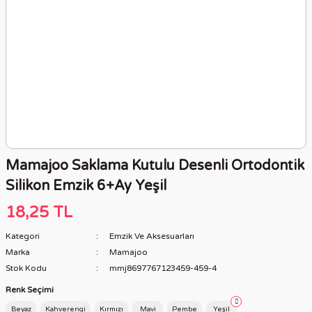
Mamajoo Saklama Kutulu Desenli Ortodontik
Silikon Emzik 6+Ay Yeşil
18,25 TL
Kategori
Emzik Ve Aksesuarları
Marka
Mamajoo
Stok Kodu
mmj8697767123459-459-4
Renk Seçimi
Beyaz
Kahverengi
Kırmızı
Mavi
Pembe
Yeşil