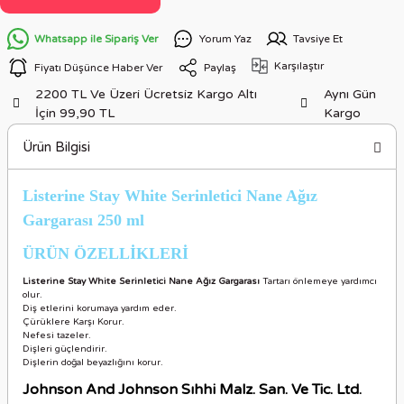
Whatsapp ile Sipariş Ver
Yorum Yaz
Tavsiye Et
Karşılaştır
Fiyatı Düşünce Haber Ver
Paylaş
2200 TL Ve Üzeri Ücretsiz Kargo Altı
Aynı Gün
İçin 99,90 TL
Kargo
Ürün Bilgisi
Listerine Stay White Serinletici Nane Ağız
Gargarası 250 ml
ÜRÜN ÖZELLİKLERİ
Listerine Stay White Serinletici Nane Ağız Gargarası
Tartarı önlemeye yardımcı
olur.
Diş etlerini korumaya yardım eder.
Çürüklere Karşı Korur.
Nefesi tazeler.
Dişleri güçlendirir.
Dişlerin doğal beyazlığını korur.
Johnson And Johnson Sıhhi Malz. San. Ve Tic. Ltd.