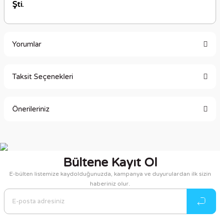
Şti.
Yorumlar
Taksit Seçenekleri
Bu ürüne ilk yorumu siz yapın!
Önerileriniz
Yorum Yaz
Bu ürünün fiyat bilgisi, resim, ürün açıklamalarında ve diğer
konularda yetersiz gördüğünüz noktaları öneri formunu
kullanarak tarafımıza iletebilirsiniz.
Bültene Kayıt Ol
Görüş ve önerileriniz için teşekkür ederiz.
E-bülten listemize kaydolduğunuzda, kampanya ve duyurulardan ilk sizin
haberiniz olur.
Ürün resmi kalitesiz, bozuk veya görüntülenemiyor.
Ürün açıklamasında eksik bilgiler bulunuyor.
Ürün bilgilerinde hatalar bulunuyor.