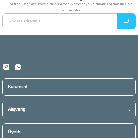
E-bülten listemize kaydolduğunuzda, kampanya ve duyurulardan ilk sizin
haberiniz olur.
Ürün resmi kalitesiz, bozuk veya görüntülenemiyor.
Ürün açıklamasında eksik bilgiler bulunuyor.
Ürün bilgilerinde hatalar bulunuyor.
Ürün fiyatı diğer sitelerden daha pahalı.
Bu ürüne benzer farklı alternatifler olmalı.
Kurumsal
Gönder
Alışveriş
Üyelik