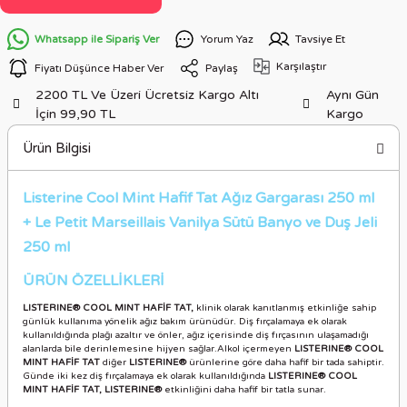
Whatsapp ile Sipariş Ver
Yorum Yaz
Tavsiye Et
Karşılaştır
Fiyatı Düşünce Haber Ver
Paylaş
2200 TL Ve Üzeri Ücretsiz Kargo Altı
Aynı Gün
İçin 99,90 TL
Kargo
Ürün Bilgisi
Listerine Cool Mint Hafif Tat Ağız Gargarası 250 ml
+ Le Petit Marseillais Vanilya Sütü Banyo ve Duş Jeli
250 ml
ÜRÜN ÖZELLİKLERİ
LISTERINE® COOL MINT HAFİF TAT,
klinik olarak kanıtlanmış etkinliğe sahip
günlük kullanıma yönelik ağız bakım ürünüdür. Diş fırçalamaya ek olarak
kullanıldığında plağı azaltır ve önler, ağız içerisinde diş fırçasının ulaşamadığı
alanlarda bile derinlemesine hijyen sağlar.Alkol içermeyen
LISTERINE® COOL
MINT HAFİF TAT
diğer
LISTERINE®
ürünlerine göre daha hafif bir tada sahiptir.
Günde iki kez diş fırçalamaya ek olarak kullanıldığında
LISTERINE® COOL
MINT HAFİF TAT, LISTERINE®
etkinliğini daha hafif bir tatla sunar.