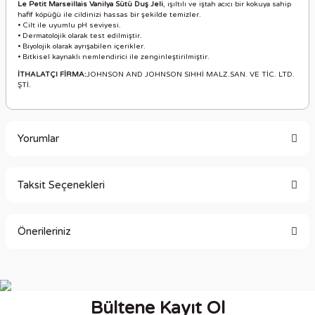
Le Petit Marseillais Vanilya Sütü Duş Jeli
, ışıltılı ve iştah acıcı bir kokuya sahip
hafif köpüğü ile cildinizi hassas bir şekilde temizler.
• Cilt ile uyumlu pH seviyesi.
• Dermatolojik olarak test edilmiştir.
• Biyolojik olarak ayrışabilen içerikler.
• Bitkisel kaynaklı nemlendirici ile zenginleştirilmiştir.
İTHALATÇI FİRMA:
JOHNSON AND JOHNSON SIHHİ MALZ.SAN. VE TİC. LTD.
ŞTİ.
Yorumlar
Taksit Seçenekleri
Bu ürüne ilk yorumu siz yapın!
Önerileriniz
Yorum Yaz
Bu ürünün fiyat bilgisi, resim, ürün açıklamalarında ve diğer
konularda yetersiz gördüğünüz noktaları öneri formunu
kullanarak tarafımıza iletebilirsiniz.
Bültene Kayıt Ol
Görüş ve önerileriniz için teşekkür ederiz.