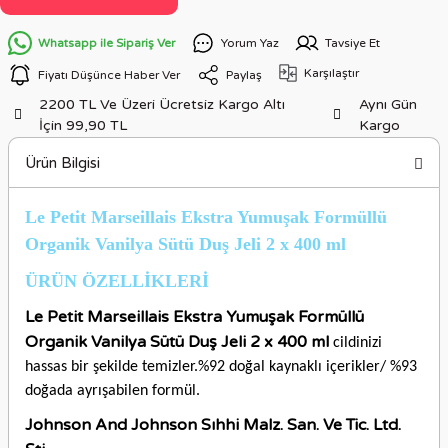
Whatsapp ile Sipariş Ver
Yorum Yaz
Tavsiye Et
Karşılaştır
Fiyatı Düşünce Haber Ver
Paylaş
2200 TL Ve Üzeri Ücretsiz Kargo Altı
Aynı Gün
İçin 99,90 TL
Kargo
Ürün Bilgisi
Le Petit Marseillais Ekstra Yumuşak Formüllü
Organik Vanilya Sütü Duş Jeli 2 x 400 ml
ÜRÜN ÖZELLİKLERİ
Le Petit Marseillais Ekstra Yumuşak Formüllü
Organik Vanilya Sütü Duş Jeli 2 x 400 ml
cildinizi
hassas bir şekilde temizler.%92 doğal kaynaklı içerikler/ %93
doğada ayrışabilen formül.
Johnson And Johnson Sıhhi Malz. San. Ve Tic. Ltd.