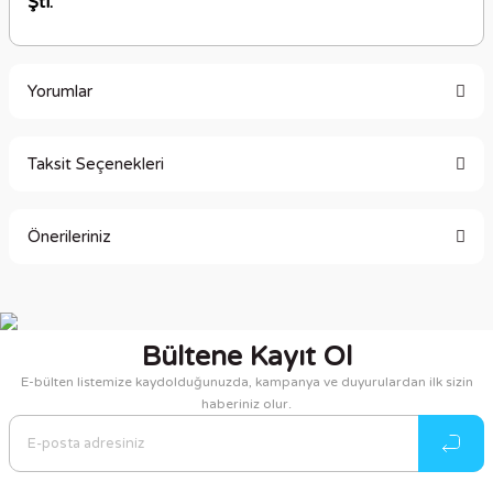
Şti.
Yorumlar
Taksit Seçenekleri
Bu ürüne ilk yorumu siz yapın!
Önerileriniz
Yorum Yaz
Bu ürünün fiyat bilgisi, resim, ürün açıklamalarında ve diğer
konularda yetersiz gördüğünüz noktaları öneri formunu
kullanarak tarafımıza iletebilirsiniz.
Bültene Kayıt Ol
Görüş ve önerileriniz için teşekkür ederiz.
E-bülten listemize kaydolduğunuzda, kampanya ve duyurulardan ilk sizin
haberiniz olur.
Ürün resmi kalitesiz, bozuk veya görüntülenemiyor.
Ürün açıklamasında eksik bilgiler bulunuyor.
Ürün bilgilerinde hatalar bulunuyor.