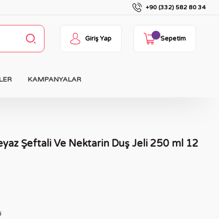
+90 (332) 582 80 34
Giriş Yap
Sepetim
LER
KAMPANYALAR
eyaz Şeftali Ve Nektarin Duş Jeli 250 ml 12
i