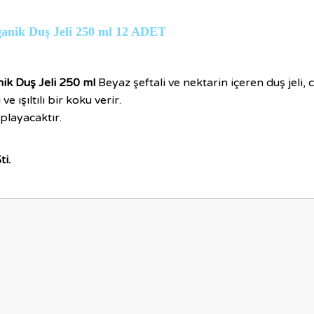
rganik Duş Jeli 250 ml 12 ADET
nik Duş Jeli 250 ml
Beyaz şeftali ve nektarin içeren duş jeli, 
 ışıltılı bir koku verir.
oplayacaktır.
ti.
nularda yetersiz gördüğünüz noktaları öneri formunu kullanarak tarafımıza i
Bu ürüne ilk yorumu siz yapın!
Yorum Yaz