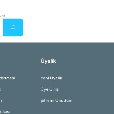
olur.
Üyelik
zleşmesi
Yeni Üyelik
k
Üye Girişi
ri
Şifremi Unuttum
itikası