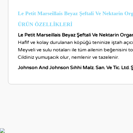
Le Petit Marseillais Beyaz Şeftali Ve Nektarin O
ÜRÜN ÖZELLİKLERİ
Le Petit Marseillais Beyaz Şeftali Ve Nektarin Orga
Hafif ve kolay durulanan köpüğü teninize iştah açıcı ve
Meyveli ve sulu notaları ile tüm ailenin beğenisini t
Cildiniz yumuşacık olur, nemlenir ve tazelenir.
Johnson And Johnson Sıhhi Malz. San. Ve Tic. Ltd. Ş
Bu ürünün fiyat bilgisi, resim, ürün açıklamalarında ve diğer ko
Görüş ve önerileriniz için teşekkür ederiz.
Ürün resmi kalitesiz, bozuk veya görüntülenemiyor.
Ürün açıklamasında eksik bilgiler bulunuyor.