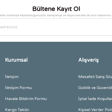
Bültene Kayıt Ol
lten listemize kaydolduğunuzda, kampanya ve duyurulardan ilk sizin haberiniz 
Gönder
Kurumsal
Alışveriş
İletişim
Mesafeli Satış Sö
İletişim Formu
Gizlilik ve Güvenli
Havale Bildirim Formu
İptal İade Koşulla
Kargo Takibi
Kişisel Veriler Pol