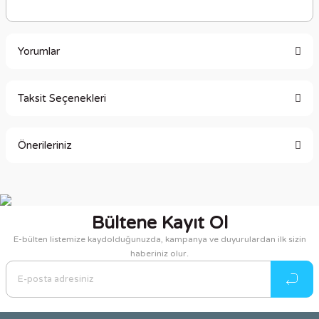
Yorumlar
Taksit Seçenekleri
Bu ürüne ilk yorumu siz yapın!
Önerileriniz
Yorum Yaz
Bu ürünün fiyat bilgisi, resim, ürün açıklamalarında ve diğer
konularda yetersiz gördüğünüz noktaları öneri formunu
kullanarak tarafımıza iletebilirsiniz.
Bültene Kayıt Ol
Görüş ve önerileriniz için teşekkür ederiz.
E-bülten listemize kaydolduğunuzda, kampanya ve duyurulardan ilk sizin
haberiniz olur.
Ürün resmi kalitesiz, bozuk veya görüntülenemiyor.
Ürün açıklamasında eksik bilgiler bulunuyor.
Ürün bilgilerinde hatalar bulunuyor.
Ürün fiyatı diğer sitelerden daha pahalı.