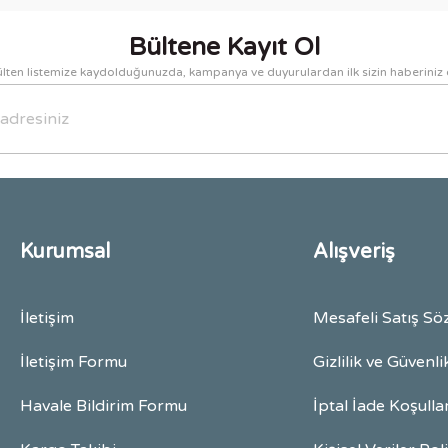
Bültene Kayıt Ol
lten listemize kaydolduğunuzda, kampanya ve duyurulardan ilk sizin haberiniz 
Gönder
Kurumsal
Alışveriş
İletişim
Mesafeli Satış Sö
İletişim Formu
Gizlilik ve Güvenli
Havale Bildirim Formu
İptal İade Koşulla