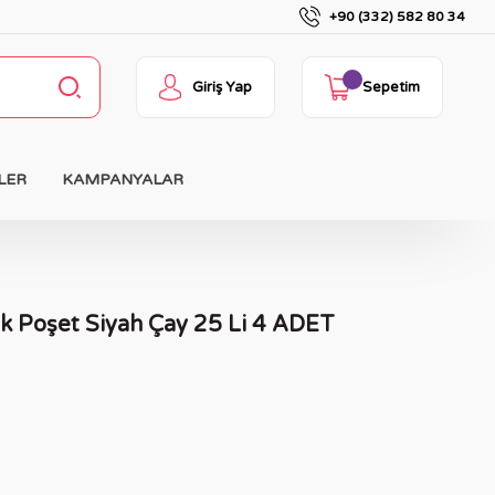
+90 (332) 582 80 34
Giriş Yap
Sepetim
LER
KAMPANYALAR
k Poşet Siyah Çay 25 Li 4 ADET