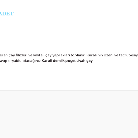
4 ADET
en çay filizleri ve kaliteli çay yaprakları toplanır, Karali’nin özeni ve tecrübes
yıp tiryakisi olacağınız
Karali demlik poşet siyah çay
.
nularda yetersiz gördüğünüz noktaları öneri formunu kullanarak tarafımıza i
Bu ürüne ilk yorumu siz yapın!
Yorum Yaz