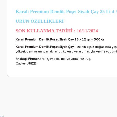
Karali Premium Demlik Poşet Siyah Çay 25 Li 
ÜRÜN ÖZELLİKLERİ
SON KULLANMA TARİHİ : 16/11/2024
Karali Premium Demlik Poşet Siyah Çay 25 x 12 gr = 300 gr
Karali Premium Demlik Poşet Siyah Çay
Rize’nin eşsiz doğasında yeşer
yüksek dem oranı, parlak rengi, kokusu ve aromasıyla keyifle yudumla
İthalatçı Firma:
Karali Çay San. Tic. Ve Gıda Paz. A.ş.
Çaykent/RİZE
Bu ürünün fiyat bilgisi, resim, ürün açıklamalarında ve diğer ko
Görüş ve önerileriniz için teşekkür ederiz.
Ürün resmi kalitesiz, bozuk veya görüntülenemiyor.
Ürün açıklamasında eksik bilgiler bulunuyor.