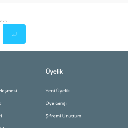
olur.
Üyelik
zleşmesi
Yeni Üyelik
k
Üye Girişi
ri
Şifremi Unuttum