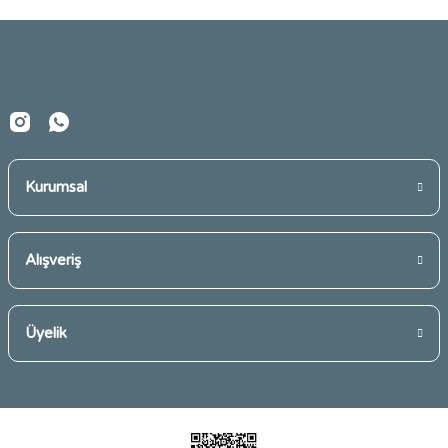
Ürün bilgilerinde hatalar bulunuyor.
Ürün fiyatı diğer sitelerden daha pahalı.
Bu ürüne benzer farklı alternatifler olmalı.
Kurumsal
Gönder
Alışveriş
Üyelik