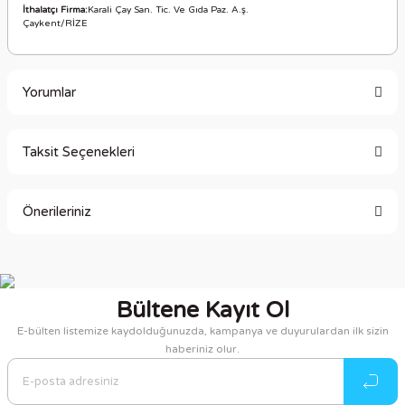
İthalatçı Firma:
Karali Çay San. Tic. Ve Gıda Paz. A.ş.
Çaykent/RİZE
Yorumlar
Taksit Seçenekleri
Bu ürüne ilk yorumu siz yapın!
Önerileriniz
Yorum Yaz
Bu ürünün fiyat bilgisi, resim, ürün açıklamalarında ve diğer
konularda yetersiz gördüğünüz noktaları öneri formunu
kullanarak tarafımıza iletebilirsiniz.
Bültene Kayıt Ol
Görüş ve önerileriniz için teşekkür ederiz.
E-bülten listemize kaydolduğunuzda, kampanya ve duyurulardan ilk sizin
haberiniz olur.
Ürün resmi kalitesiz, bozuk veya görüntülenemiyor.
Ürün açıklamasında eksik bilgiler bulunuyor.