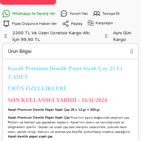
Whatsapp ile Sipariş Ver
Yorum Yaz
Tavsiye Et
Karşılaştır
Fiyatı Düşünce Haber Ver
Paylaş
2200 TL Ve Üzeri Ücretsiz Kargo Altı
Aynı Gün
İçin 99,90 TL
Kargo
Ürün Bilgisi
Karali Premium Demlik Poşet Siyah Çay 25 Li
3 ADET
ÜRÜN ÖZELLİKLERİ
SON KULLANMA TARİHİ : 16/11/2024
Karali Premium Demlik Poşet Siyah Çay 25 x 12 gr = 300 gr
Karali Premium Demlik Poşet Siyah Çay
Rize’nin eşsiz doğasında yeşeren çay
filizleri ve kaliteli çay yaprakları toplanır, Karali’nin özeni ve tecrübesiyle el
değmeden işlenir. Seylan ve siyah çay özel karışımı sayesinde, yüksek dem
oranı, parlak rengi, kokusu ve aromasıyla keyifle yudumlayıp tiryakisi olacağınız
Karali demlik poşet siyah çay
.