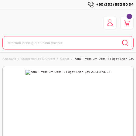
+90 (332) 582 80 34
Anasayfa
Süpermarket Ürünleri
Çaylar
Karali Premium Demlik Poşet Siyah Çay 