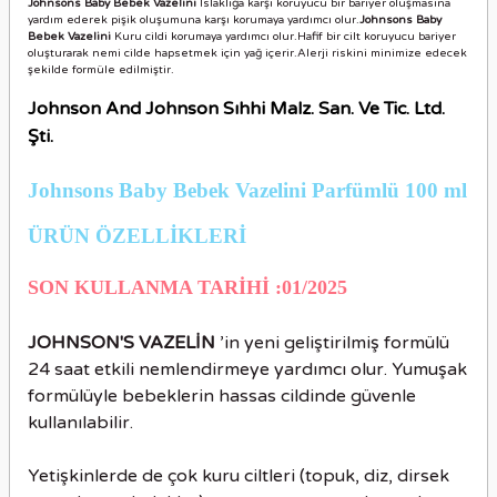
Johnsons Baby Bebek Vazelini
Islaklığa karşı koruyucu bir bariyer oluşmasına
yardım ederek pişik oluşumuna karşı korumaya yardımcı olur.
Johnsons Baby
Bebek Vazelini
Kuru cildi korumaya yardımcı olur.Hafif bir cilt koruyucu bariyer
oluşturarak nemi cilde hapsetmek için yağ içerir.Alerji riskini minimize edecek
şekilde formüle edilmiştir.
Johnson And Johnson Sıhhi Malz. San. Ve Tic. Ltd.
Şti.
Johnsons Baby Bebek Vazelini Parfümlü 100 ml
ÜRÜN ÖZELLİKLER
İ
SON KULLANMA TARİHİ :01/2025
JOHNSON'S VAZELİN
’in yeni geliştirilmiş formülü
24 saat etkili nemlendirmeye yardımcı olur. Yumuşak
formülüyle bebeklerin hassas cildinde güvenle
kullanılabilir.
Yetişkinlerde de çok kuru ciltleri (topuk, diz, dirsek