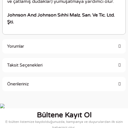
ve çatlamış dudaklar) yumuşatmaya yardımcı olur.
Johnson And Johnson Sıhhi Malz. San. Ve Tic. Ltd.
Şti.
Yorumlar
Taksit Seçenekleri
Bu ürüne ilk yorumu siz yapın!
Önerileriniz
Yorum Yaz
Bu ürünün fiyat bilgisi, resim, ürün açıklamalarında ve diğer
konularda yetersiz gördüğünüz noktaları öneri formunu
kullanarak tarafımıza iletebilirsiniz.
Bültene Kayıt Ol
Görüş ve önerileriniz için teşekkür ederiz.
E-bülten listemize kaydolduğunuzda, kampanya ve duyurulardan ilk sizin
haberiniz olur.