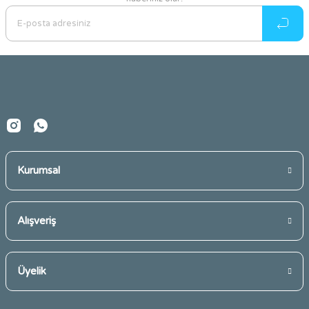
Ürün resmi kalitesiz, bozuk veya görüntülenemiyor.
Ürün açıklamasında eksik bilgiler bulunuyor.
Ürün bilgilerinde hatalar bulunuyor.
Ürün fiyatı diğer sitelerden daha pahalı.
Bu ürüne benzer farklı alternatifler olmalı.
Kurumsal
Gönder
Alışveriş
Üyelik