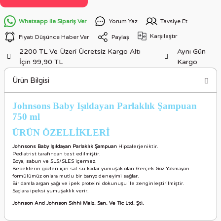
Whatsapp ile Sipariş Ver
Yorum Yaz
Tavsiye Et
Karşılaştır
Fiyatı Düşünce Haber Ver
Paylaş
2200 TL Ve Üzeri Ücretsiz Kargo Altı
Aynı Gün
İçin 99,90 TL
Kargo
Ürün Bilgisi
Johnsons Baby Işıldayan Parlaklık Şampuan
750 ml
ÜRÜN ÖZELLİKLER
İ
Johnsons Baby Işıldayan Parlaklık Şampuan
Hipoalerjeniktir.
Pediatrist tarafından test edilmiştir.
Boya, sabun ve SLS/SLES içermez.
Bebeklerin gözleri için saf su kadar yumuşak olan Gerçek Göz Yakmayan
formülümüz onlara mutlu bir banyo deneyimi sağlar.
Bir damla argan yağı ve ipek proteini dokunuşu ile zenginleştirilmiştir.
Saçlara ipeksi yumuşaklık verir.
Johnson And Johnson Sıhhi Malz. San. Ve Tic Ltd. Şti.