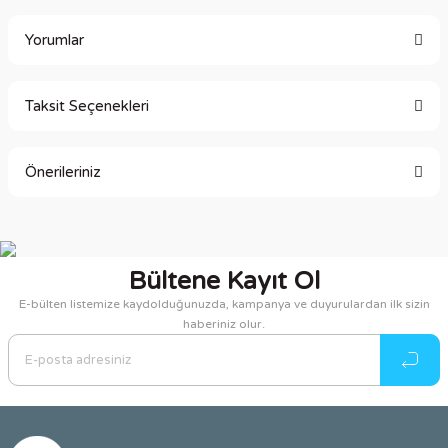
Yorumlar
Taksit Seçenekleri
Bu ürüne ilk yorumu siz yapın!
Önerileriniz
Yorum Yaz
Bu ürünün fiyat bilgisi, resim, ürün açıklamalarında ve diğer
konularda yetersiz gördüğünüz noktaları öneri formunu
kullanarak tarafımıza iletebilirsiniz.
Bültene Kayıt Ol
Görüş ve önerileriniz için teşekkür ederiz.
E-bülten listemize kaydolduğunuzda, kampanya ve duyurulardan ilk sizin
haberiniz olur.
Ürün resmi kalitesiz, bozuk veya görüntülenemiyor.
Ürün açıklamasında eksik bilgiler bulunuyor.
Ürün bilgilerinde hatalar bulunuyor.
Ürün fiyatı diğer sitelerden daha pahalı.
Bu ürüne benzer farklı alternatifler olmalı.