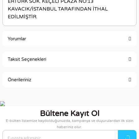
ERTÜRK SOK. KEÇELİ PLAZA NO:13
KAVACIK/İSTANBUL TARAFINDAN İTHAL
EDİLMİŞTİR.
Yorumlar
Taksit Seçenekleri
Bu ürüne ilk yorumu siz yapın!
Önerileriniz
Yorum Yaz
Bu ürünün fiyat bilgisi, resim, ürün açıklamalarında ve diğer
konularda yetersiz gördüğünüz noktaları öneri formunu
kullanarak tarafımıza iletebilirsiniz.
Bültene Kayıt Ol
Görüş ve önerileriniz için teşekkür ederiz.
E-bülten listemize kaydolduğunuzda, kampanya ve duyurulardan ilk sizin
haberiniz olur.
Ürün resmi kalitesiz, bozuk veya görüntülenemiyor.
Ürün açıklamasında eksik bilgiler bulunuyor.