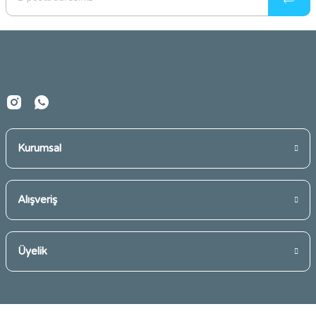
Ürün bilgilerinde hatalar bulunuyor.
Ürün fiyatı diğer sitelerden daha pahalı.
Bu ürüne benzer farklı alternatifler olmalı.
Kurumsal
Gönder
Alışveriş
Üyelik