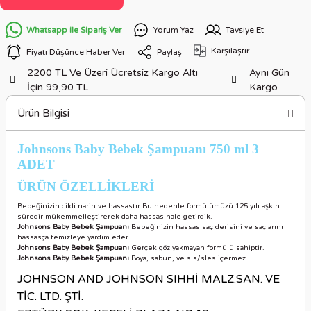
Whatsapp ile Sipariş Ver
Yorum Yaz
Tavsiye Et
Karşılaştır
Fiyatı Düşünce Haber Ver
Paylaş
2200 TL Ve Üzeri Ücretsiz Kargo Altı
Aynı Gün
İçin 99,90 TL
Kargo
Ürün Bilgisi
Johnsons Baby Bebek Şampuanı 750 ml 3
ADET
ÜRÜN ÖZELLİKLER
İ
Bebeğinizin cildi narin ve hassastır.Bu nedenle formülümüzü 125 yılı aşkın
süredir mükemmelleştirerek daha hassas hale getirdik.
Johnsons Baby Bebek Şampuanı
Bebeğinizin hassas saç derisini ve saçlarını
hassasça temizleye yardım eder.
Johnsons Baby Bebek Şampuanı
Gerçek göz yakmayan formülü sahiptir.
Johnsons Baby Bebek Şampuanı
Boya, sabun, ve sls/sles içermez.
JOHNSON AND JOHNSON SIHHİ MALZ.SAN. VE
TİC. LTD. ŞTİ.