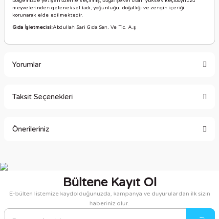
bölgemizde yetişen özenle seçilmiş, doğal şeker oranı yüksek keçiboynuzu
meyvelerinden geleneksel tadı, yoğunluğu, doğallığı ve zengin içeriği
korunarak elde edilmektedir.
Gıda İşletmecisi:
Abdullah Sari Gıda San. Ve Tic. A.ş
Yorumlar
Taksit Seçenekleri
Bu ürüne ilk yorumu siz yapın!
Önerileriniz
Yorum Yaz
Bu ürünün fiyat bilgisi, resim, ürün açıklamalarında ve diğer
konularda yetersiz gördüğünüz noktaları öneri formunu
kullanarak tarafımıza iletebilirsiniz.
Bültene Kayıt Ol
Görüş ve önerileriniz için teşekkür ederiz.
E-bülten listemize kaydolduğunuzda, kampanya ve duyurulardan ilk sizin
haberiniz olur.
Ürün resmi kalitesiz, bozuk veya görüntülenemiyor.