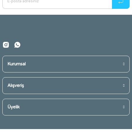
Ürün açıklamasında eksik bilgiler bulunuyor.
Ürün bilgilerinde hatalar bulunuyor.
Ürün fiyatı diğer sitelerden daha pahalı.
Bu ürüne benzer farklı alternatifler olmalı.
Kurumsal
Gönder
Alışveriş
Üyelik