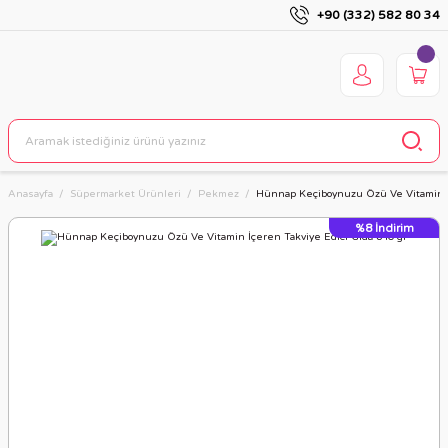
+90 (332) 582 80 34
Anasayfa
Süpermarket Ürünleri
Pekmez
Hünnap Keçiboynuzu Özü Ve Vitamin İç
%8
İndirim