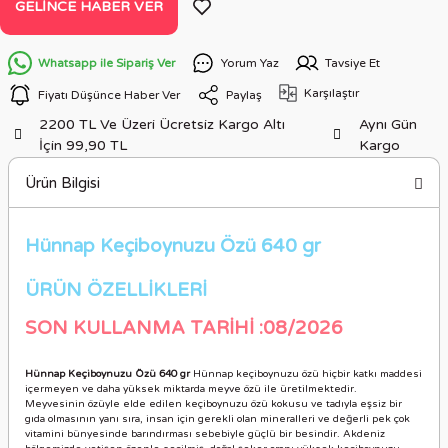
GELINCE HABER VER
Whatsapp ile Sipariş Ver
Yorum Yaz
Tavsiye Et
Karşılaştır
Fiyatı Düşünce Haber Ver
Paylaş
2200 TL Ve Üzeri Ücretsiz Kargo Altı
Aynı Gün
İçin 99,90 TL
Kargo
Ürün Bilgisi
Hünnap Keçiboynuzu Özü 640 gr
ÜRÜN ÖZELLİKLERİ
SON KULLANMA TARİHİ :08/2026
Hünnap Keçiboynuzu Özü 640 gr
Hünnap keçiboynuzu özü hiçbir katkı maddesi
içermeyen ve daha yüksek miktarda meyve özü ile üretilmektedir.
Meyvesinin özüyle elde edilen keçiboynuzu özü kokusu ve tadıyla eşsiz bir
gıda olmasının yanı sıra, insan için gerekli olan mineralleri ve değerli pek çok
vitamini bünyesinde barındırması sebebiyle güçlü bir besindir. Akdeniz