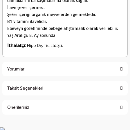
damaklarını da kaşımalarına olanak sağlar.
İlave şeker içermez.
Şeker içeriği organik meyvelerden gelmektedir.
B1 vitamini ilavelidir.
Ebeveyn gözetiminde bebeğe atıştırmalık olarak verilebilir.
Yaş Aralığı: 8. Ay sonunda
İthalatçı:
Hipp Dış Tic.Ltd.Şti.
Yorumlar
Taksit Seçenekleri
Bu ürüne ilk yorumu siz yapın!
Önerileriniz
Yorum Yaz
Bu ürünün fiyat bilgisi, resim, ürün açıklamalarında ve diğer
konularda yetersiz gördüğünüz noktaları öneri formunu