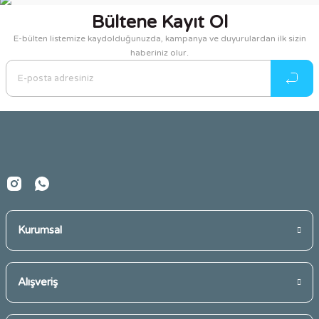
kullanarak tarafımıza iletebilirsiniz.
Bültene Kayıt Ol
Görüş ve önerileriniz için teşekkür ederiz.
E-bülten listemize kaydolduğunuzda, kampanya ve duyurulardan ilk sizin
haberiniz olur.
Ürün resmi kalitesiz, bozuk veya görüntülenemiyor.
Ürün açıklamasında eksik bilgiler bulunuyor.
Ürün bilgilerinde hatalar bulunuyor.
Ürün fiyatı diğer sitelerden daha pahalı.
Bu ürüne benzer farklı alternatifler olmalı.
Kurumsal
Gönder
Alışveriş