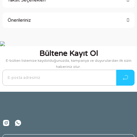
Taksit Seçenekleri
Bu ürüne ilk yorumu siz yapın!
Önerileriniz
Yorum Yaz
Bu ürünün fiyat bilgisi, resim, ürün açıklamalarında ve diğer
konularda yetersiz gördüğünüz noktaları öneri formunu
kullanarak tarafımıza iletebilirsiniz.
Bültene Kayıt Ol
Görüş ve önerileriniz için teşekkür ederiz.
E-bülten listemize kaydolduğunuzda, kampanya ve duyurulardan ilk sizin
haberiniz olur.
Ürün resmi kalitesiz, bozuk veya görüntülenemiyor.
Ürün açıklamasında eksik bilgiler bulunuyor.
Ürün bilgilerinde hatalar bulunuyor.
Ürün fiyatı diğer sitelerden daha pahalı.
Bu ürüne benzer farklı alternatifler olmalı.